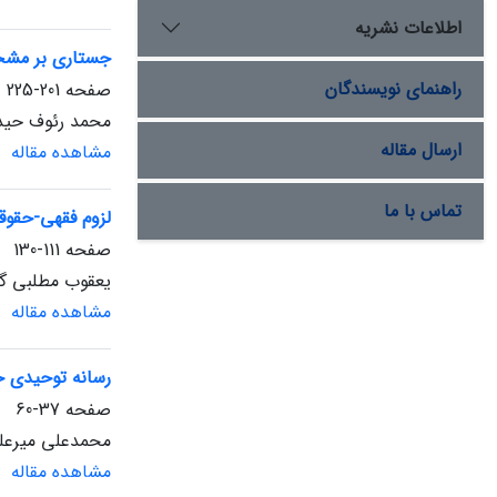
اطلاعات نشریه
جستاری بر مشخص
راهنمای نویسندگان
صفحه
201-225
محمد رئوف حید
ارسال مقاله
مشاهده مقاله
تماس با ما
لزوم فقهی-حقوقی
صفحه
111-130
یعقوب مطلبی گل
مشاهده مقاله
رسانه توحیدی حلقه 
صفحه
37-60
محمدعلی میرعلی
مشاهده مقاله