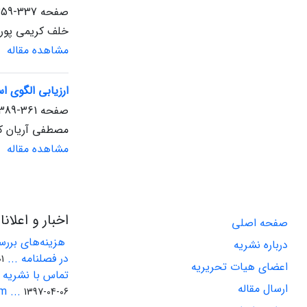
صفحه
337-359
خلف کریمی پور، 
مشاهده مقاله
ارزیابی الگوی اس
صفحه
361-389
مصطفی آریان کی
مشاهده مقاله
اخبار و اعلان
صفحه اصلی
هزینه‌های بررسی
درباره نشریه
در فصلنامه ...
-22
اعضای هیات تحریریه
تماس با نشریه ا
ارسال مقاله
 ...
1397-04-06