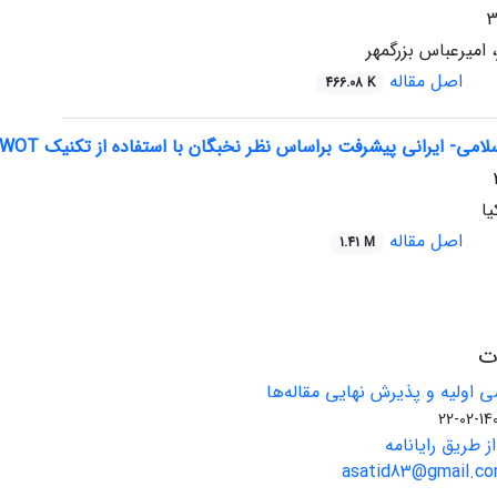
امیرعباس بزرگمهر
اصل مقاله
466.08 K
لامی- ایرانی پیشرفت براساس نظر نخبگان با استفاده از تکنیک SWOT
ا
اصل مقاله
1.41 M
ات
 اولیه و پذیرش نهایی مقاله‌ها
1401-02
ز طریق رایانامه
asatid83@gmail.com