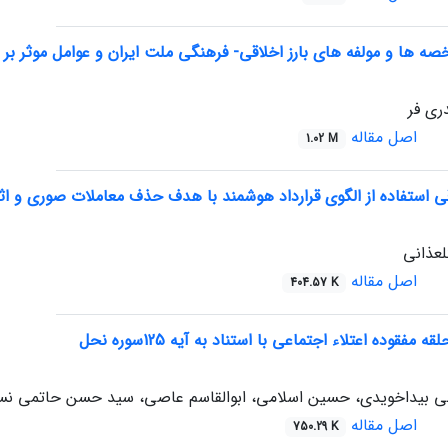
ه ها و مولفه های بارز اخلاقی- فرهنگی ملت ایران و عوامل موثر ب
ری فر
اصل مقاله
1.02 M
 استفاده از الگوی قرارداد هوشمند با هدف حذف معاملات صوری و اثر 
عذانی
اصل مقاله
404.57 K
مفقوده اعتلاء اجتماعی با استناد به آیه 125سوره نحل
 بیداخویدی، حسین اسلامی، ابوالقاسم عاصی، سید حسن حاتمی نسب
اصل مقاله
750.29 K