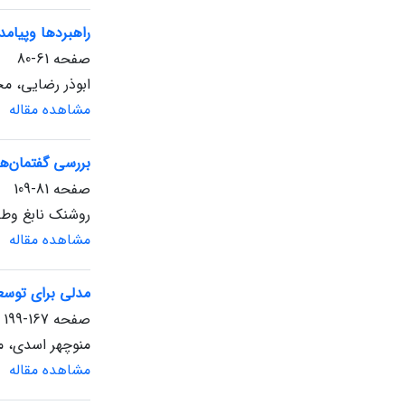
راهبردها وپیامد
صفحه
61-80
ابوذر رضایی، مح
مشاهده مقاله
بررسی گفتمان‌های
صفحه
81-109
روشنک نابغ وطن،
مشاهده مقاله
مدلی برای توسع
صفحه
167-199
منوچهر اسدی، م
مشاهده مقاله