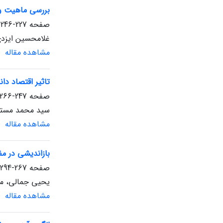
بررسی ماهیت و 
صفحه
227-246
غلامحسین ایزدی
مشاهده مقاله
تاثیر اقتصاد د
صفحه
247-266
سید محمد مستول
مشاهده مقاله
بازاندیشی در م
صفحه
267-294
یحیی جمالی، مین
مشاهده مقاله