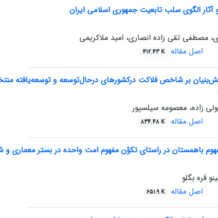
آثار الگوی سلب تابعیت جمهوری اسلامی ایران
، مصطفی تقی زاده انصاری، امید ملاکریمی
اصل مقاله
412.43 K
انش‌بنیان بر شاخص فلاکت درکشورهای درحال‌توسعه و توسعه‌یافته منت
ی زاده، معصومه سیلسپور
اصل مقاله
834.48 K
فهوم باهمستان در راستای تکوّن مفهوم امت واحده در بستر معماری و 
و قره بگلو
اصل مقاله
651.9 K