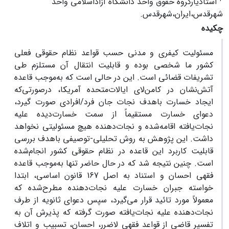
استادیارگروه حقوق واحد دانشگاه آزاداسلامی واحد
شهرقدس،ایران،شهرقدس.
چکیده
مسئولیت کیفری و مدنی حسب قواعد نظام حقوقی فعلی
کشور ما شخصی بوده و قابلیت انتقال آن مستلزم طی
تشریفات قضائی است. این در حالی است که به‌موجب قاعده
آتش‌نشان در کامن‌لای ایالات‌متحده آمریکا، درصورتی‌که
ایجاد خسارت باهدف نجات جان فرد/افرادی صورت گیرد،
دعوای خسارت مستقیماً از سمت خسارت‌دیده علیه
نجات‌یافته اقامه‌شده و نجات‌دهنده هیچ مسئولیتی نخواهد
داشت. این پژوهش به روش تحلیلی-توصیفی باهدف بررسی
قابلیت کاربرد این قاعده در نظام حقوقی کشور انجام‌شده
است. چنین نتیجه شد که در حال حاضر تنها به‌موجب قاعده
فقهی احسان و استناد به اصل 167 قانون اساسی، ابتدا
خواسته جبران خسارت علیه نجات‌دهنده مطرح‌شده که
معمولاً مورد تائید قرار می‌گیرد، سپس دعوای ثانویه از طرف
نجات‌دهنده علیه نجات‌یافته صورت گرفته که پذیرش آن به
تفسیر قاضی از قواعد فقهی لاضرر، احسان، تسبیب و اتلاف