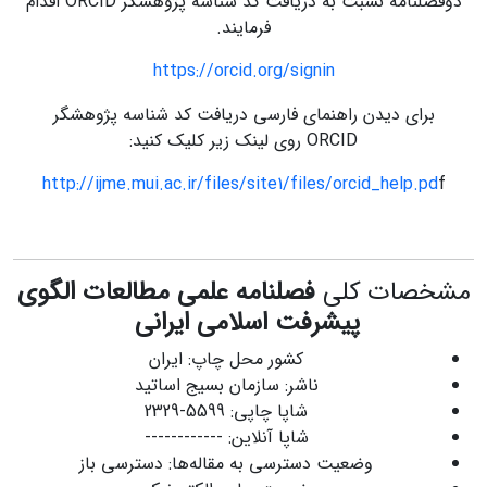
دوفصلنامه نسبت به دریافت کد شناسه پژوهشگر ORCID اقدام
فرمایند.
https://orcid.org/signin
برای دیدن راهنمای فارسی دریافت کد شناسه پژوهشگر
ORCID روی لینک زیر کلیک کنید:
http://ijme.mui.ac.ir/files/site1/files/orcid_help.pd
f
مشخصات کلی
فصلنامه
علمی مطالعات الگوی
پیشرفت اسلامی ایرانی
کشور محل چاپ: ایران
ناشر: سازمان بسیج اساتید
شاپا چاپی: 5599-2329
شاپا آنلاین: ------------
وضعیت دسترسی به مقاله‌ها: دسترسی باز