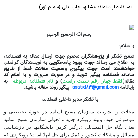
استفاده از سامانه مشابهت‌یاب: بلی (سمیم نور)
بسم الله الرحمن الرحیم
با سلام؛
ضمن تشکر از پژوهشگران محترم جهت ارسال مقاله به فصلنامه،
به اطلاع می رساند جهت بهبود پاسخگویی به نویسندگان گرانقدر،
خواهشمند است جهت پیگیری وضعیت مقالات فقط از طریق
سامانه فصلنامه پیگیر شوید و در صورت ضرورت و با اعلام کد
مقاله(
) و
نام فصلنامه مربوطه
به
فقط چهار رقم سمت راست
رایانامه
asatid83@gmail.com
پیگیر روند مقاله باشید.
با تشکر مدیر داخلی فصلنامه
مجلات و نشریات سازمان بسیج اساتید در حوزۀ تخصصی و
موضوعی خود، پای­بند رویکرد جدید و تحولی سازمان بسیج اساتید
یعنی نگاه حل­ المسائلی (درگیر کردن دانشگاه­ها در بازشناسی
مسائل و مشکلات کشور و کمک برای حل آنها) است؛ رویکردی که