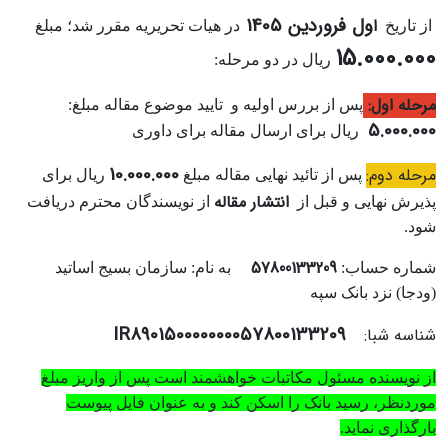
ول فروردین 1405
ا
از تاریخ
در هیات تحریریه مقرر شد؛ مبلغ
15.000.000
ریال در دو مرحله:
مرحله اول:
پس از بررس اولیه و تایید موضوع مقاله مبلغ:
5.000.000
ریال برای ارسال مقاله برای داوری
10.000.000
مرحله دوم:
پس از تائید نهایی مقاله مبلغ
ریال برای
انتشار مقاله
پذیرش نهایی و قبل از
از نویسندگان محترم دریافت
‌شود.
57800133209
شماره حساب:
به نام: سازمان بسیج اساتید
(ودجا) نزد بانک سپه
IR890150000000057800133209
شناسه شبا:
از نویسنده مسئول مکاتبات خواهشمند است پس از واریز مبلغ
موردنظر، رسید بانک را اسکن کند و به عنوان فایل پیوست
بارگذاری نماید.