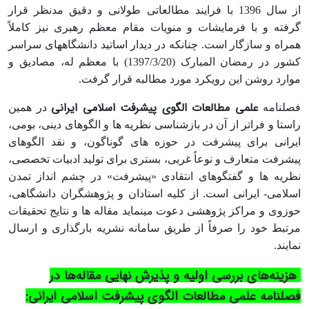
از سال 1396 با فرایند مطالعاتی طولانی و دقیق مدنظر قرار
گرفته و با فرمایشات و منویات مقام معظم رهبری نیز کاملاً
همراه و سازگار است. چنانکه در دیدار اساتید دانشگاه­های سراسر
کشور در رمضان­ المبارک (1397/3/20) با معظم له، مصادیق و
موارد روشن این رویکرد مورد مطالبه قرار گرفت.
علمی مطالعات الگوی پیشرفت اسلامی ایرانی
فصلنامه
در همین
راستا و فراتر از آن در بازشناسی نظریه­ ها و الگوهای دینی، بومی،
ایرانی برای پیشرفت در حوزه­ های گوناگون، و نقد الگوهای
پیشرفت متعارف و نوعاً غربی، بستری برای تولید ادبیات تخصصی،
نظریه­ ها و گفتگوهای انتقادی «پیشرفت» در چشم انداز تمدن
اسلامی- ایرانی است. از کلیه استادان و پژوهشگران دانشگاهی،
حوزوی و مراکز پژوهشی دعوت می­نماید مقاله­ ها و نتایج تحقیقات
مرتبط خود را صرفاً از طریق سامانه نشریه بارگذاری و ارسال
نمایند.
هزینه
های بررسی اولیه و پذیرش نهایی مقاله‌ها در
فصلنامه علمی مطالعات الگوی پیشرفت اسلامی ایرانی: