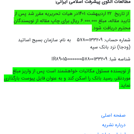
مطالعات الگوی پیشرفت اسلامی ایرانی:
از تاریخ 22 اردیبهشت 1401در هیات تحریریه مقرر شد پس از
تایید مقاله، مبلغ 6.000.000 ریال برای چاپ مقاله از نویسندگان
محترم دریافت ‌شود.
شماره حساب: 57800133209 به نام: سازمان بسیج اساتید
(ودجا) نزد بانک سپه
شناسه شبا:
IR890150000000057800133209
از نویسنده مسئول مکاتبات خواهشمند است پس از واریز مبلغ
موردنظر، رسید بانک را اسکن کند و به عنوان فایل پیوست بارگذاری
نماید.
صفحه اصلی
درباره نشریه