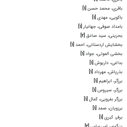
باقری، محمد حسن
[1]
باکویی، مهدی
[1]
بامداد صوفی، جهانیار
[1]
بحرینی، سید صادق
[2]
بخشایش اردستانی، احمد
[1]
بخشی الموتی، جواد
[1]
بداغی، داریوش
[1]
بذرپاش، مهرداد
[1]
برزگر، ابراهیم
[1]
برزگر، سیروس
[1]
برزگر بفرویی، کمال
[1]
برزویان، صمد
[1]
برفر، کبری
[1]
بزرگمهر، امیرعباس
[2]