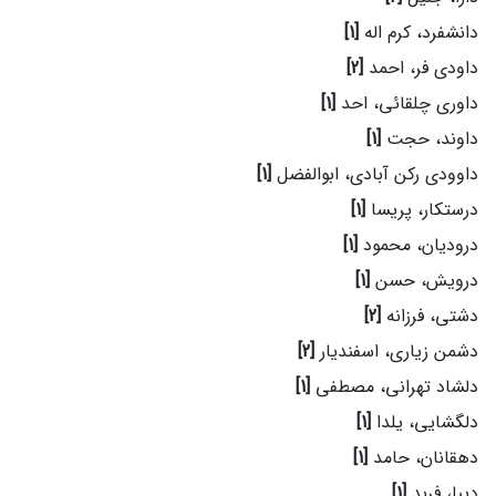
دانشفرد، کرم اله
[1]
داودی فر، احمد
[2]
داوری چلقائی، احد
[1]
داوند، حجت
[1]
داوودی رکن آبادی، ابوالفضل
[1]
درستکار، پریسا
[1]
درودیان، محمود
[1]
درویش، حسن
[1]
دشتی، فرزانه
[2]
دشمن زیاری، اسفندیار
[2]
دلشاد تهرانی، مصطفی
[1]
دلگشایی، یلدا
[1]
دهقانان، حامد
[1]
دیبا، فربد
[1]