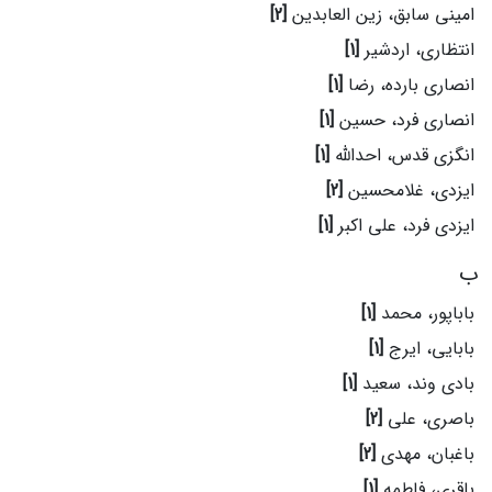
امینی سابق، زین العابدین
[2]
انتظاری، اردشیر
[1]
انصاری بارده، رضا
[1]
انصاری فرد، حسین
[1]
انگزی قدس، احدالله
[1]
ایزدی، غلامحسین
[2]
ایزدی فرد، علی اکبر
[1]
ب
باباپور، محمد
[1]
بابایی، ایرج
[1]
بادی وند، سعید
[1]
باصری، علی
[2]
باغبان، مهدی
[2]
باقری، فاطمه
[1]