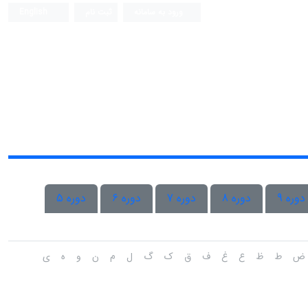
ورود به سامانه
ثبت نام
English
دوره 9
دوره 8
دوره 7
دوره 6
دوره 5
ض
ط
ظ
ع
غ
ف
ق
ک
گ
ل
م
ن
و
ه
ی