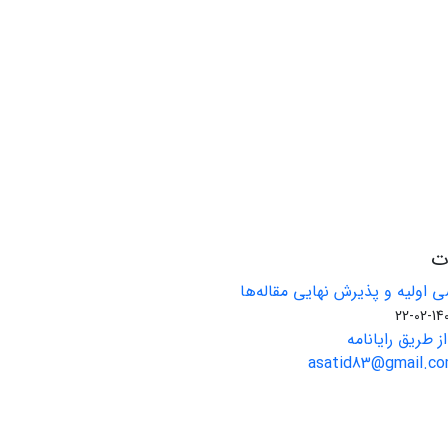
ات
 اولیه و پذیرش نهایی مقاله‌ها
1401-02
ز طریق رایانامه
asatid83@gmail.com