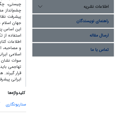
چیستی، چگو
اطلاعات نشریه
چشم‌انداز م
پیشرفت نظام
راهنمای نویسندگان
جهان اسلام د
این اساس پژ
ارسال مقاله
استفاده از 
اطلاعات کتا
تماس با ما
اسلامی ایران
سوات نشان د
تهاجمی باید 
قرار گیرند. 
ایرانی پیشرف
کلیدواژه‌ها
سناریونگاری
آ