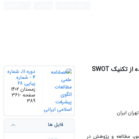
ورود به سامانه
ثبت نام
English
 تکنیک SWOT
دوره 11، شماره
4 - شماره
پیاپی 28
زمستان 1402
صفحه
361-
389
هران ایران
فایل ها
ور، مطالعه و پژوهش در