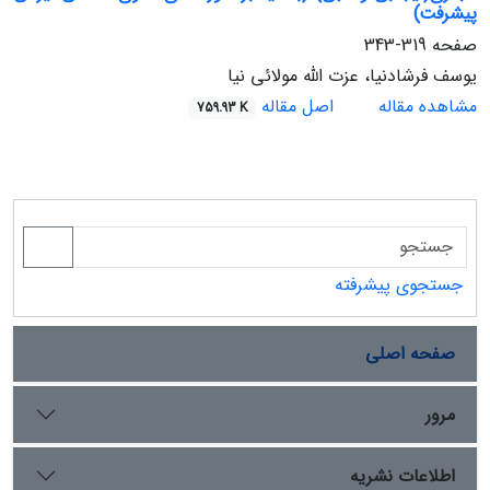
پیشرفت)
صفحه
319-343
یوسف فرشادنیا، عزت الله مولائی نیا
مشاهده مقاله
اصل مقاله
759.93 K
جستجوی پیشرفته
صفحه اصلی
مرور
اطلاعات نشریه