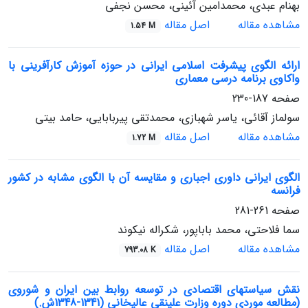
بهنام عبدی، محمدامین آئینی، محسن نجفی
مشاهده مقاله
اصل مقاله
1.54 M
ارائه الگوی پیشرفت اسلامی ایرانی در حوزه آموزش کارآفرینی با
واکاوی برنامه‌ درسی معماری
صفحه
187-230
سولماز آقائی، یاسر شهبازی، محمدتقی پیربابایی، حامد بیتی
مشاهده مقاله
اصل مقاله
1.72 M
الگوی ایرانی داوری اجباری و مقایسه آن با الگوی مشابه در کشور
فرانسه
صفحه
261-281
سما فلاحتی، محمد باباپور، شکراله نیکوند
مشاهده مقاله
اصل مقاله
793.08 K
نقش سیاستهای اقتصادی در توسعه روابط بین ایران و شوروی
(مطالعه موردی دوره وزارت علینقی عالیخانی (1341-1348ش.)