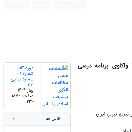
ورود به سامانه
ثبت نام
English
واکاوی برنامه‌ درسی
دوره 13،
شماره 1 -
شماره پیاپی
33
بهار 1404
صفحه
187-
230
ریز، تبریز، ایران
فایل ها
ایران