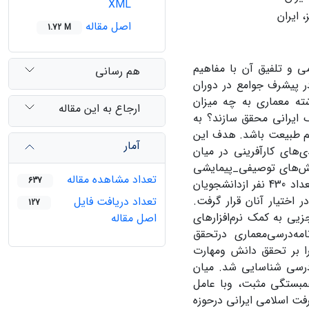
XML
 ایران
اصل مقاله
1.72 M
ی و تلفیق آن با مفاهیم
هم رسانی
در پیشرف جوامع در دوران
ه معماری به چه میزان
ارجاع به این مقاله
گ ایرانی محقق سازند؟ به
الم طبیعت باشد. هدف این
آمار
های کارآفرینی در میان
هش‌های توصیفی_پیمایشی
تعداد مشاهده مقاله
637
از نوع همبستگی قرار دارد. با استفاده از روش نمونه‌گیری خوشه‌ای دو مرحله‌ای، تعداد 430 نفر ازدانشجویان
اختیار آنان قرار گرفت.
تعداد دریافت فایل
127
ی به کمک نرم‌افزارهای
اصل مقاله
 برنامه‌درسی‌معماری درتحقق
را بر تحقق دانش ومهارت
‌درسی شناسایی شد. میان
مبستگی مثبت، وبا عامل
ت اسلامی ایرانی درحوزه