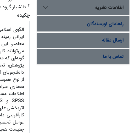
4
دانشیار گروه م
اطلاعات نشریه
چکیده
راهنمای نویسندگان
الگوی اسلام
ایرانی زمینه
ارسال مقاله
معاصر، این
می‌توانند کا
تماس با ما
گونه‌ای که م
پژوهش، تحلی
دانشجویان ا
معماری سراس
اطلاعات مست
اثربخشی‌های 
کارآفرینی د
عوامل تحصیل
جنیست همبست