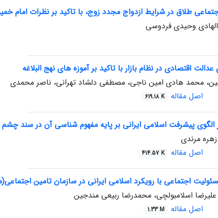
تماعی طلاق در شرایط ازدواج مجدد زوج، با تاکید بر نظرات امام خمین
دالهادی وحیدی فردوسی
دالت اقتصادی در نظام بازار با تاکید بر آموزه های نهج البلاغه
ین، محمد هادی امین ناجی، مصطفی دلشاد تهرانی، ناصر محمدی
اصل مقاله
619.18 K
یشرفت اسلامی ایرانی بر پایه مفهوم شناسی آن در سند چشم انداز 1404 با تاکید بر میدان معنایی ا
زهره مرندی
اصل مقاله
414.57 K
ئولیت اجتماعی با رویکرد اسلامی ایرانی در سازمان تامین اجتماعی(م
علیرضا اسلامبولچی، محمدرضا ربیعی مندجین
اصل مقاله
1.33 M