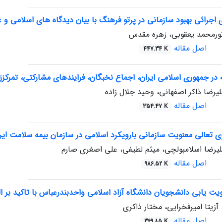
 اجرائی بهبود سازمانی در پرتو فرهنگ با بیان دیدگاه های اسلامی و غ
نورمحمد یعقوبی، زهره مقدس
اصل مقاله
447.34 K
 در جمهوری اسلامی ایران، اجماع نخبگان، فرایندهای مشارکتی، تمرکز‌ز
لیرضا ذاکر اصفهانی، وحید جلال زاده
اصل مقاله
354.47 K
ی تعالی معنویت سازمانی بارویکرد اسلامی در سازمان بیمه سلامت ایر
یرضا اسلامبولچی، میثم لطیفی، علی اصغری صارم
اصل مقاله
986.52 K
یت یابی دانشجویان دانشگاه آزاد اسلامی واحدبندرعباس با تاکید بر 
 آزیتا امیرفخرایی، مختار ذاکری
اصل مقاله
369.85 K