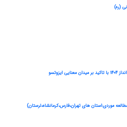
ی (ره)
یزوتسو
طالعه موردی:استان های تهران،فارس،کرمانشاه،لرستان)