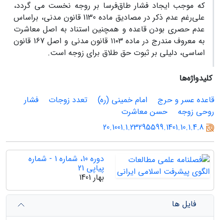
که موجب ایجاد فشار طاق‌فرسا بر روجه نخست می گردد،
علی‌رغم عدم ذکر در مصادیق ماده 1130 قانون مدنی، براساس
عدم حصری بودن قاعده و همچنین استناد به اصل معاشرت
به معروف مندرج در ماده ۱۱۰۳ قانون مدنی و اصل 167 قانون
اساسی، دلیلی بر ثبوت حق طلاق برای زوجه است.
کلیدواژه‌ها
قاعده عسر و حرج
امام خمینی (ره)
تعدد زوجات
فشار
روحی زوجه
حسن معاشرت
20.1001.1.23295599.1401.10.1.4.8
دوره 10، شماره 1 - شماره
پیاپی 21
بهار 1401
فایل ها