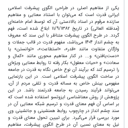
یکی از مفاهیم اصلی در طراحی الگوی پیشرفت اسلامی
ایرانی قدرت است که می‌توان با استناد معنایی و مفاهیم
سازنده مرقوم در اسناد بالادستی آن که توسط امام خامنه‌ای
(مدظله العالی) در تاریخ 11/9/1382 ابلاغ شده است، فهم‌
‌گردد. در طرح الگوی پیشرفت متناظر با این سند که معروف
به چشم انداز 1404 می‌باشد، مفهوم قدرت در قالب جملات و
واژگان متفاوت مانند «قدر»، «استطاعت»، «توانستن» یا
«دست‌یافتن» و... در کنار مفاهیم محوری مانند «کمال و
سعادت» و «حیات معقول» بکار رفته تا روابط معنایی ویژه‌ای
را ترسیم کند که برآیند آن نوع خاص نگاه به قدرت در جامعه
در ساخت الگوی پیشرفت اسلامی است. در این بازنمایی
مفهومی بینش خاص به مساله قدرت و تلقی مردم از آن،
می‌تواند فرآیند رسیدن به جامعه قدرتمند باشد. در این
پژوهش از روش معناشناسی ایزوتسو استفاده شده است که
بر اساس آن فهم معنای قدرت و ترسیم شبکه معنایی آن در
سند چشم انداز در چارچوب روابط همنشینی و جانشینی وی
مورد بررسی قرار می‌گیرد. برای تبیین تحول معنای قدرت و
نیل به معنای نسبی آن در طرح الگوی پیشرفت، مفاهیم