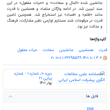
جانشین شده «کمال و سعادت» و «حیات معقول» در این
سند تبیین شد. در ادامه واژگان متضاد و همنشین با قدرت
مانند «ظلم» و «فساد» نیز استخراج شد. همچنین تامین
قدرت در مرقومات شند مستلزم لوازمی نظیر مشارکت، فرهنگ
و عدالت نیز بود.
کلیدواژه‌ها
قدرت
همنشینی
جانشینی
سعادت
حیات معقول
20.1001.1.23295599.1401.10.1.3.7
دوره 10، شماره 1 - شماره
پیاپی 21
بهار 1401
فایل ها
XML