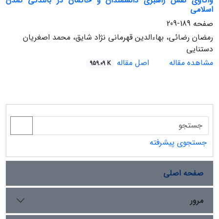
واکاوی نقش راهبری دانشمندان و حاکمان در بالندگی تمدن
اسلامی
صفحه
189-209
رمضان رضائی، بهاءالدین قهرمانی نژاد شایق، محمد اصغریان
دستنایی
مشاهده مقاله
اصل مقاله
959.09 K
جستجوی پیشرفته
صفحه اصلی
مرور