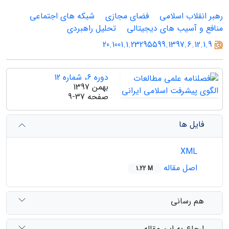
رهبر انقلاب اسلامی
فضای مجازی
شبکه های اجتماعی
منافع و آسیب های دیجیتالی
تحلیل راهبردی
20.1001.1.23295599.1397.6.12.1.9
دوره 6، شماره 12
بهمن 1397
صفحه
9-37
فایل ها
XML
اصل مقاله
1.22 M
هم رسانی
ارجاع به این مقاله