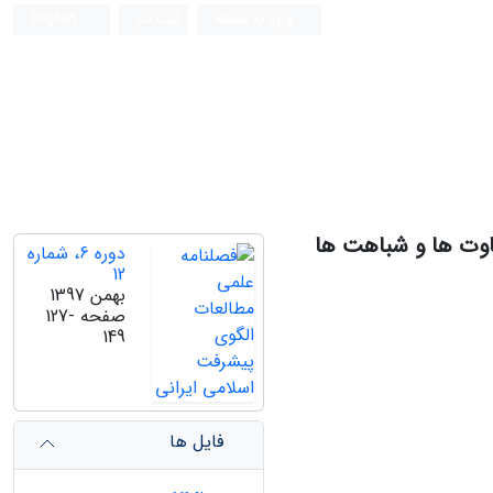
ورود به سامانه
ثبت نام
English
اوت ها و شباهت ها
دوره 6، شماره
12
بهمن 1397
صفحه
127-
149
فایل ها