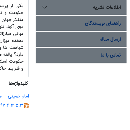
یکی از پرس
اطلاعات نشریه
حکومت و تلا
متفکر جهان ا
راهنمای نویسندگان
دوی آنها، تن
مبانی مبارزا
ارسال مقاله
دهنده میزا
شباهت ها و 
دارد؟ یافته
تماس با ما
حکومت اسلام
و شرایط حاکم
کلیدواژه‌ها
امام خمینی
س
397.6.12.5.3