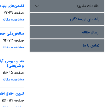
تضمن‌های بنیاد
اطلاعات نشریه
صفحه
49-72
راهنمای نویسندگان
مشاهده مقاله
ارسال مقاله
سالخوردگی جمعی
صفحه
73-94
تماس با ما
مشاهده مقاله
نقد و بررسی آرا
و شریعتی)
صفحه
95-118
مشاهده مقاله
تبیین اخلاق اقت
صفحه
119-154