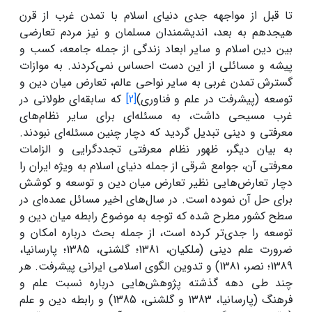
تا قبل از مواجهه جدی دنیای اسلام با تمدن غرب از قرن
هیجدهم به بعد، اندیشمندان مسلمان و نیز مردم تعارضی
بین دین اسلام و سایر ابعاد زندگی از جمله جامعه، کسب و
پیشه و مسائلی از این دست احساس نمی‌کردند. به موازات
گسترش تمدن غربی به سایر نواحی عالم، تعارض میان دین و
توسعه (پیشرفت در علم و فناوری)
[2]
که سابقه‌ای طولانی در
غرب مسیحی داشت، به مسئله‌ای برای سایر نظام‌های
معرفتی و دینی تبدیل گردید که دچار چنین مسئله‌ای نبودند.
به بیان دیگر، ظهور نظام معرفتی تجددگرایی و الزامات
معرفتی آن، جوامع شرقی از جمله دنیای اسلام به ویژه ایران را
دچار تعارض‌هایی نظیر تعارض میان دین و توسعه و کوشش
برای حل آن نموده است. در سال‌های اخیر مسائل عمده‌ای در
سطح کشور مطرح شده که توجه به موضوع رابطه میان دین و
توسعه را جدی‌تر کرده است، از جمله بحث درباره امکان و
ضرورت علم دینی (ملکیان، 1381؛ گلشنی، 1385؛ پارسانیا،
1389؛ نصر، 1381) و تدوین الگوی اسلامی ایرانی پیشرفت. هر
چند طی دهه گذشته پژوهش‌هایی درباره نسبت علم و
فرهنگ (پارسانیا، 1383 و گلشنی، 1385) و رابطه دین و علم