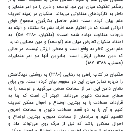
رهگذر تفکیک میان این‌ دو، توسعه و دین را دو امر متمایز و
ناظر به کارکردهای متفاوتی می‌داند. ملکیان در زمینه تعریف
علم بیان کرده است: «علم حاصل بکارگیری مجموع قوای
ادراکی است که در اختیار همه افراد بشر بلااستثناء و البته به
درجات متفاوت نهاده شده است» (ملکیان، 1380: 58). به
اعتقاد ملکیان تعارض میان علم (توسعه) و دین معنایی ندارد.
علم امری ناظر به واقع است و معطی ارزش نیست، در حالی
که دین معطی ارزش است. بنابراین آنها دو امر متمایزند
(حسنی، 1388: 187).
ملکیان در کتاب راهی به رهایی (1380) به روشنی دیدگاهش
را درباره تمایز میان این‌ دو مفهوم بیان کرده است. وی برای
نشان دادن این امر از سعادت سخن می‌گوید و توسعه را به
معنای سعادت دنیوی می‌داند. «بهتر آن است که بنا به
قرارداد، سعادت را به بهترین اوضاع و احوال ممکن تعریف
کنیم و آن را به دو قسم سعادت دنیوی و سعادت اخروی
تقسیم کنیم و مرادمان از سعادت دنیوی، بهترین اوضاع و
احوال ممکنی باشد که قبل از مرگ روی می‌تواند داد و
مقصودمان از سعادت اخروی، بهترین اوضاع و احوال ممکنی