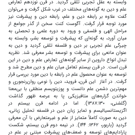
وابسته به عقل تجربی تلقی گردید. در قرن نوزدهم تعارض
علم و دین به گونه‌های مختلف در غرب شکل گرفت و می‌توان
گفت علاوه بر رابطه دین و علم، رابطه دین و پیشرفت نیز
مورد توجه قرار گرفت. آگوست کنت سخن از گذر جوامع از
مراحل الهی و فلسفی و ورود به دوره علمی و تحصلی به
میان آورد، به گونه‌ای که پیشرفت و توسعه بشر، وابسته به
چیرگی علم تجربی بر دین و فلسفه تلقی گردید و دین به
عنوان مانعی برای پیشرفت و توسعه بشر معرفی شد. نظریه
تبدل انواع داروین از سایر گونه‌های تعارض علم و دین در این
قرن است. در قرن بیستم تعامل‌ میان علم و دین مطرح شد و
توسعه به عنوان محصول علم در رابطه با دین مورد بررسی قرار
گرفت. در آغاز این قرن، فروید، دین را نوعی روان‌رنجوری و
مهم‌ترین دشمن علم دانست و پوزیتویسم منطقی با بی‌معنا
خواندن گزاره‌های متافیزیکی پا به عرصه ظهور گذاشت
(گلشنی، ۱۳۸۷:۱۳۰). اما در ادامه قرن بیستم در
اگزیستانسیالیسم و تمایز زبان دین در فلسفه تحلیل زبانی،
دین به صورت کاملاً متمایز از علم و غیرمتعارض با آن معرفی
گردید (باربور، ۱۳۶۲: ۱۴۴). در نیمه دوم قرن بیستم، شکست‌
پارادایم‌های توسعه و ضعف‌های پیشرفتِ مبتنی بر علم در