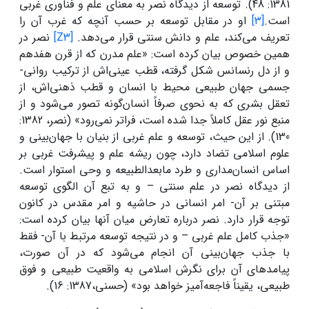
1381: 48). توسعه از دیدگاه نصر به معنای علم و فناوری غربی
است.
[3]
او در مقابل توسعه بر حسب آنچه که غرب آن ‌را
تعریف می‌کند، علم و دانش سنتی قرار می‌دهد.
[Z3]
نصر در
همین خصوص بیان کرده است: «علم مدرن که از قرن هفدهم
و از دل رنسانس شکل گرفته، قطب عینی‌اش از ترکیب روانی-
جسمی جهان طبیعی محیط با انسان و قطب ذهنی‌اش، از
تعقل بشری که به نحوی صرفاً انسان‌گونه تصور می‌شود و از
منبع نور عقل کاملاً جدا شده است، فراتر نمی‌رود» (نصر، 1382:
130). از این حیث، توسعه و علم غربی از بنیان با جهان‌بینی و
علوم اسلامی تضاد دارد، چون ریشه علم و پیشرفت غربی بر
اساس انسان‌مداری و طرد مابعدالطبیعه و وحی استوار است.
از دیدگاه نصر در علم سنتی – و به تبع آن الگوی توسعه
مبتنی بر آن- امر انسانی در حاشیه و امر مقدس در کانون
توجه قرار دارد. نصر درباره تعارض میان آنها بیان کرده است:
«جذب کامل علم غربی – و در نتیجه توسعه مرتبط با آن- فقط
با جذب جهان‌بینی آن انجام می‌شود که در آن صورت،
پیامدهای آن برای نگرش اسلامی به واقعیت طبیعی و فوق
طبیعی، یقیناً فاجعه‌آمیز خواهد بود» (حسنی،1387: 16).