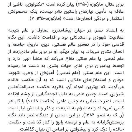
برای مثال، مارکوزه (۱۳۵۰) بیان کرده است «تکنولوژی، ناشی از
علاقه به تأمین نیازهای راستین بشر نیست، بلکه محصولش
استثمار و بردگی انسان‌ها است» (مارکوزه،۱۳۵۰: ۷).
به اعتقاد نصر، در جهان پیشامدرن، معارف و علم نتیجه
عقلانیت شهودی و استدلالی بود و قداست داشت. این نگاه
قدسی خود را در تفسیر عالم هستی، دین، تاریخ، جامعه و
انسان نشان می‌داد. به بیان دیگر، او در برابر علم مادی‌زده، از
علم قدسی یا علم سنتی دفاع می‌کند که منشأ الهی دارد و
توسط پیامبران برای غنای حیات بشری به دست ما رسیده
است. این علم سنتی (علم قدسی) آمیزه‌ای از وحی، شهود،
عرفان و استدلال‌های عقلایی است که به آن حکمت خالده
می‌گویند که بهترین نمونه آن، نظریه حکمت صدرالمتأهلین
شیرازی است. چنین علمی به دلیل تجددگرایی از چشم افتاده
است. نصر دستیابی به چنین علمی (حکمت خالده) را کار هر
کسی نمی‌داند و به التزام به شریعت و ذکر و نیایش نیاز است
(ر. ک به نصر، 1382). بر این اساس از دیدگاه نصر باید نگاه
پرستش‌گرایانه به علم و توسعه رایج را کنار گذاشت و حکمت
خالده را درک کرد و پیشرفتی بر اساس آن بنیان گذاشت.