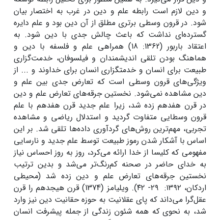
و دین لازم است رابطه علم و دین در غرب به اختصار بیان
شود. در قرون وسطی برتری مطلق از آن دین بود و علم دایره
گسترده‌ای نداشت که باعث چالش جدی با دین شود. به
اعتقاد باربور (1362: 18) همراهی علم و فلسفه با دین و
هماهنگ بودن تلقی اندیشمندان و فیلسوفان، خدمت‌گزاری
طبیعت برای انسان و خدمتگزاری انسان برای خداوند و ... از
ویژگی‌های قرون وسطی است که تعارض جدی بین علم و
دین مشاهده نمی‌شود. نخستین جرقه‌های تعارض علم و دین
در قرن هفدهم زده شد، زیرا علم جدید قرن هفدهم با علم
قرون وسطایی متفاوت گردید و استدلال ریاضی و مشاهده
تجربی، مهم‌ترین روش‌های گردآوری داده‌ها تلقی شد. بر این
‌اساس با آشکار شدن رموز طبیعت توسط علم جدید و نارسایی
مفهومی که کلیسا از خدا ارائه می‌کرد، روز به روز احساس نیاز
به خدای حاضر در صحنه کم‌رنگ‌تر می‌شد و بدین‌ ترتیب
نخستین جرقه‌های تعارض علم و دین زده شد (محیطی
اردکان، ۱۳۹۲: ۲۹- ۴۲). ویلیامز (1374) قرن هیجدهم را قرن
عقل‌گرا می‌داند که پای عقلانیت به حوزه حقانیت دین نیز وارد
شد، به نحوی که همه شئون زندگی از جمله پیشرفت انسان