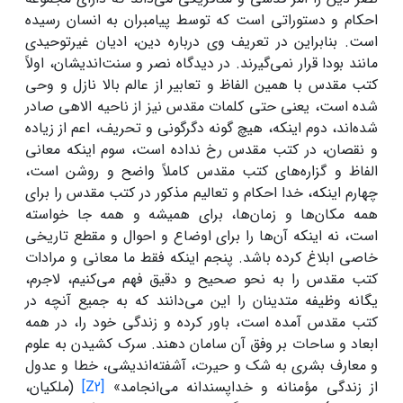
احکام و دستوراتی است که توسط پیامبران به انسان رسیده
است. بنابراین در تعریف وی درباره دین، ادیان غیرتوحیدی
مانند بودا قرار نمی‌گیرند. در دیدگاه نصر و سنت‌اندیشان، اولاً
کتب مقدس با همین الفاظ و تعابیر از عالم بالا نازل و وحی
شده است، یعنی حتی کلمات مقدس نیز از ناحیه الاهی صادر
شده‌اند، دوم اینکه، هیچ گونه دگرگونی و تحریف، اعم از زیاده
و نقصان، در کتب مقدس رخ نداده است، سوم اینکه معانی
الفاظ و گزاره‌های کتب مقدس کاملاً واضح و روشن است،
چهارم اینکه، خدا احکام و تعالیم مذکور در کتب مقدس را برای
همه مکان‌ها و زمان‌ها، برای همیشه و همه جا خواسته
است، نه اینکه آن‌ها را برای اوضاع و احوال و مقطع تاریخی
خاصی ابلاغ کرده باشد. پنجم اینکه فقط ما معانی و مرادات
کتب مقدس را به نحو صحیح و دقیق فهم می‌کنیم، لاجرم،
یگانه وظیفه متدینان را این می‌دانند که به جمیع آنچه در
کتب مقدس آمده است، باور کرده و زندگی خود را، در همه
ابعاد و ساحات بر وفق آن سامان دهند. سرک کشیدن به علوم
و معارف بشری به شک و حیرت، آشفته‌اندیشی، خطا و عدول
از زندگی مؤمنانه و خداپسندانه می‌انجامد»
[Z2]
(ملکیان،