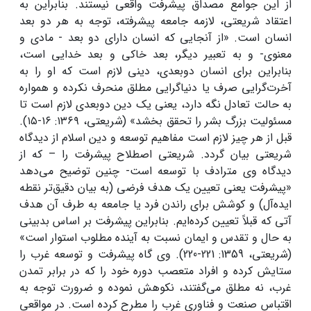
از این جوامع مصداق پیشرفت واقعی نیستند. بنابراین به
اعتقاد شریعتی، لازمه جامعه پیشرفته، توجه به هر دو بعد
انسان است. «از آنجایی که انسان دارای دو بعد - مادی و
معنوی- و به تعبیر دیگر، بعد خاکی و بعد خدایی است،
بنابراین برای انسان دوبعدی، دینی لازم است که او را به
آخرت‌گرایی صرف یا دنیاگرایی مطلق منحرف نکرده و همواره
به حالت تعادل نگه دارد، یعنی یک دین دوبعدی لازم است تا
مسئولیت بزرگ بشر را تحقق بخشد» (شریعتی، ۱۳۶۹: ۱۶-۱۵).
قبل از هر چیز لازم است مفاهیم توسعه و دین اسلام از دیدگاه
شریعتی بیان گردد. شریعتی اصطلاح پیشرفت را – که از
دیدگاه وی مترادف با توسعه است- چنین توضیح می‌دهد
«پیشرفت یعنی تعیین یک هدف فرضی (به بیان دقیق‌تر نقطه
ایده‌آل) و کوشش برای راندن فرد یا جامعه به طرف آن هدف
آتی که قبلاً تعیین کرده‌ایم. بنابراین پیشرفت بر اساس بدبینی
به حال و تقدس و ایمان نسبت به آینده مطلوب استوار است»
(شریعتی، 1359: 221-220). وی گاه پیشرفت و توسعه غرب را
ستایش کرده و افراد متعصب دوره خود را که در برابر تمدن
غرب، نه مطلق می‌گفتند، نکوهش نموده و ضرورت توجه به
اقتباس صنعت و فناوری غرب را مطرح کرده است. در مواقعی