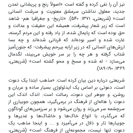
نیز آن را نفی کرده و گفته است «اصولاً رنج و پریشانی تمدن
جدید، معلول نداشتن سرمشق معنویت و سرشت انسانی
است» (شریعتی، ۱۳۷۱: ۵۴۰). «تاریخ- و جغرافیا هم- شاهد
است که زیر شعار پیشرفت، همیشه این حقیقت و عدالت و
حق بوده است که پایمال شده، از یاد رفته و این مردم گرسنه،
غارت شده و اسیر بوده‌اند که قربانی شده‌اند و چه بسا
ارزش‌های انسانی که در زیر ارابه بیرحم پیشرفت- که جنون‌آمیز
شتاب گرفته و هر چه را بر سر خویش می‌بیند، لگدمال
می‌سازد - له شده و مسخ و محو گشته است» (شریعتی،
۱۳۶۹: ۱۹۰-۱۸۹).
شریعتی درباره دین بیان کرده است: «مذهب ابتدا یک دعوت
است، دعوتی بر اساس یک ایدئولوژی بسیار ساده و عریان و
روشن، و جوهر این دعوت، رسالت است. اندک اندک این
دعوت را هاله‌ای از فرهنگ در برمی‌گیرد، همچون جویباری از
سرچشمه سر می‌زند و روان می‌شود و بر سرزمین‌های گوناگون
که می‌گذرد، با انواع خاک‌ها و خاشاک‌ها و غدیرها و
جویبارها تار و ذلال در می‌آمیزد و ... و اینجا مذهب یک
دعوت تنها نیست، مجموعه‌ای از فرهنگ است» (شریعتی،