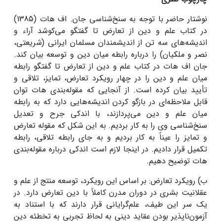
نوشتار حاضر با توجه به سنخ‌شناسی جان. اف هات (1385)
در کتاب علم و دین از تعارض تا گفتگو می‌کوشد آراء و
اندیشه‌های سه تن از اندیشمندان مسلمان ایرانی (شریعتی،
نصر و ملکیان) را درباره رابطه میان دین و توسعه بیان کند.
جان اف هات در کتاب علم و دین از تعارض تا گفتگو رابطه
میان علم و دین را در چهار رویکرد تعارض، تمایز، تلاقی و
تأیید بیان کرده است. از آنجایی که مقوله‌بندی هات توان
قابل ملاحظه‌ای در بازگو کردن اندیشه‌هایی دارد که به رابطه
میان علم و دین می‌پردازند، با اندکی جرح و تعدیل
سنخ‌شناسی وی را به کار بردیم. به این شکل که مقوله تعارض
و تمایز را عیناً به کار بردیم و به جای رابطه تلاقی، رابطه
تکمیل قرار دادیم. در اینجا لازم است اندکی درباره مقوله‌بندی
هات توضیح دهیم.
ب) رویکرد تعارض: بر اساس این رویکرد، توسعه منتج از علم و
عقلانیت بشری در دوران مدرن کاملاً با دین تعارض‌ دارد. در
یک سر این طیف، علم‌گرایانی قرار دارند که با استناد به
آزمون‌ناپذیر بودن عقاید دینی به لحاظ تجربی به تخطئه دین