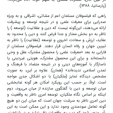
(پارسانیا، 1388).
راهی که فیلسوفان مسلمان اعم از مشائی، اشراقی و به ویژه
صدرایی برای معرفت علمی و در نتیجه توسعه و پیشرفت
ارائه می‌دهند، این‌گونه نیست که دین و عقلانیت (توسعه ) را
ناظر به دو بخش ممتاز و جدا فرض کنند و دین را محدود به
عقاید، ارزش و سعادت اخروی و توسعه (عقلانیت) را ناظر به
تبیین جهان و رفاه انسان قرار دهند. فیلسوفان مسلمان از
فارابی به بعد «معرفت علمی را محصول مشترک عقل و وحی
دانسته‌اند و برای این محصول مشترک، هویتی غیردینی یا
ناسازگار با آموزه‌های دینی و در نتیجه متضاد با فرهنگ و
تمدن اسلامی ندیده‌اند» (همان). علاوه بر این، به صورت
مشخص دیدگاه تمایز (ملکیان) با دو اشکال جدی مواجه
است: اولاً، بر حسب این رویکرد امکان هر گونه غنابخشی
میان توسعه و دین با گفتگوی سازنده از میان می‌رود، دوم
اینکه بر اساس نگاه ملکیان، توسعه امری ناظر به واقعیت و
دین امری ناظر به سرشت جهان است که میان این‌ دو هیچ‌
گونه تعامل سودمندی وجود ندارد و این ممکن است به این
رأی منجر شود که دین به واقعیات نظر ندارد و در شناخت،