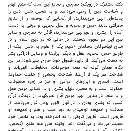
نکته مشترک در رویکرد تعارض و تمایز این است که منبع الهام
و شناخت دین را وحی می‌دانند و به همین دلیل، دین را
پدیده‌ای الهی می‌پندارند. از آنجایی که توسعه را از منابع
معرفتی مانند حس و تجربه و عقل تجربی و عرفی به دست
آمده را بشری و غیرالهی می‌پندارند، قائل به تعارض و تمایز
بین این دو مفهوم هستند. در حالی که در دین اسلام و در
میان فیلسوفان مسلمان «هیچ یک از علوم به دلیل اینکه از
طریق حس، تجربه، عقل و دیگر ابزارها و وسایل ادراکی بشر
به دست می‌آیند، از دایره شمول خود خارج نمی‌شود. در این
نگاه همان گونه که همه موجودات، مخلوقات الهی‌اند و
شناخت هر یک از آن‌ها، شناخت بخشی از خلقت خداوند
است، انسان و ابزارهای ادراکی او نیز در زمره مخلوقات
خداوند است و به همین دلیل، بشری و یا انسانی بودن عمل
و یا علم، در مقابل الهی بودن قرار نمی‌گیرد. از دیدگاه قرآن
کسی که بشری بودن را در قبال الهی بودن قرار می‌دهد، از
معرفت و اندیشه توحیدی به دور است و علم و اندیشه او
قارونی است. قارون ثروتی را که اندوخته بود، به دانش خود
نسبت می‌داد و می‌گفت: انما اوتیته علی علم عندی (قصص،
78) من آن را به علمی که نزد خود داشته‌ام به دست آورده‌ام»