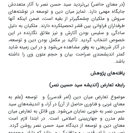
(در معنای حاضر) بی‌تردید سید حسن نصر با آثار متعددش
جایگاه مهمی دارد. تمایز میان دین و توسعه در نوشته‌های
سروش و ملکیان چشمگیرتر از بقیه است، ضمن اینکه آنها
طرفداران فراوانی بین قشر تحصیلکرده دارند. ملکیان به دلیل
سادگی و سلیس بودن آثارش و نیز علائق نگارنده در این
خصوص انتخاب گردید. تأکید بر مکمل بودن دین و توسعه،
در آثار شریعتی به وفور مشاهده می‌شود و در این زمینه شاید
کمتر اندیشمندی صراحت بیان و حجم متون وی را داشته
باشد.
یافته‌های پژوهش
رابطه تعارض (اندیشه سید حسین نصر)
موضوع تعارض میان دین (امر قدسی) و توسعه (علم به
معنای غربی و فناوری حاصل از آن) در آراء و اندیشه‌های سید
حسن نصر به خوبی نمایان می‌شود. وی قائل به تعارض میان
علم مدرن و جهان‌بینی اسلامی است. در ابتدا لازم است
معنای دین و توسعه از دیدگاه سید حسن نصر روشن گردد.
نصر دین را امر قدسی و متافزیکی می‌داند که دارای مجموعه