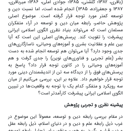
(باقری، 1382؛ گلشنی، 1385؛ جوادی آملی، 1386؛ میرباقری،
1387 و جعفرزاده، 1385) انجام شده است، اما نسبت دین و
توسعه کمتر مورد توجه قرار گرفته است. موضوع اصلی
پژوهش حاضر، رابطه میان دین و توسعه در آراء متفکران
مسلمان است که می‌تواند بنیاد نظری الگوی اسلامی ایرانی
پیشرفت را تقویت کند. پرسش‌های اصلی این است که آیا
بین علم و عقلانیت بشری و آموزه‌های وحیانی، ناسازگاری‌های
جدی وجود دارد؟ آیا می‌توان هم توسعه انجام شده به دست
بشر (علم تجربی و فناوری‌های نوین) را جدی گرفت و هم
آموزه‌های وحیانی را در کانون توجه قرار داد؟ پاسخ به
پرسش‌های فوق را از دیدگاه سه تن از اندیشمندان دینی مورد
توجه قرار خواهیم داد. علاوه بر این، بررسی می‌کنیم از میان
سه رویکرد و متفکر، کدام یک با توجه به واقعیت‌ها در تبیین
الگوی اسلامی ایرانی پیشرفت کارآمدتر است؟
پیشینه نظری و تجربی پژوهش
در مقام بررسی رابطه دین و توسعه، معمولاً این موضوع در
غرب ذیل رابطه علم و دین و در دنیای اسلام، ذیل رابطه عقل
و دین قرار می‌گیرد. به همین منظور برای تحلیل رابطه توسعه