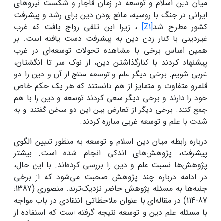
میان دین اسلام و توسعه در زمان قاجار و شکست نیروهای
ایرانی در جنگ با روسیه، مانع بودن دین برای رشد و پیشرفت
کشور مطرح شد
[Z1]
، زیرا این تلقی رواج یافت که غرب
غیردینی با کنار زدن دین به پیشرفت دست‌ یافته است. بر
همین اساس برخی با مشاهده تحولات توسعه‌ای در غرب
پیشنهاد کردند با کنارگذاشتن دین، از نوک سر تا انگشتان،
غربی شویم. برخی دیگر علم و توسعه منتج از آن و دین را دو
قلمرو متفاوت و متمایز از هم دانستند که هر یک حکم خاص
خود را دارند و برخی دیگر سعی کردند توسعه و دین را با هم
جمع کنند. برخی دیگر از تعارض بین این دو سخن گفتند و به
شدت با علم و توسعه غربی مبارزه کردند.
درباره رابطه میان دین اسلام و توسعه به منظور تبیین الگوی
پیشرفت، پژوهش‌های اندکی انجام شده است. بیشتر
پژوهش‌ها نسبت علم و دین را بررسی کرده‌اند. با این حال،
در ادامه درباره چند پژوهش صحبت می‌شود که از برخی
جنبه‌ها به مسئله پژوهش حاضر نزدیک‌ترند. منصوری (1387:
87-114) در مقاله‌ای با عنوان ملاحظاتی انتقادی در باب مواجه
با مسئله علم دین و توسعه نتیجه گرفته است که استفاده از