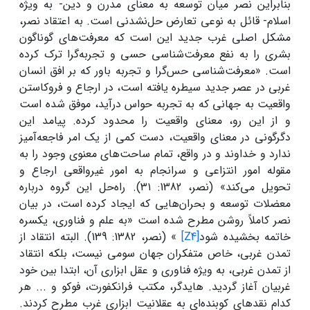
بنابراین نصر میان توسعه به معنای مدرن و دین- به ویژه
اسلام- قائل به نوعی تعارض حل‌نشدنی است. به اعتقاد نصر،
مشکل اصلی غرب جدید این است که معرفت‌های گوناگون
بشری را به نفع معرفت‌شناسی حسی و تجربه‌گرا ترک کرده
است. «معرفت‌شناسی حس‌گرا و تجربه باور که بر افق انسان
غربی در عصر جدید سیطره یافته است، در ارجاع و فروکاستن
واقعیت به جهانی که به تجربه حواس درآید، موفق شده است
و از این رو، معنای واقعیت را محدود کرده. پیامد این
دگرگونی در معنای واقعیت، دست کمی از یک امر فاجعه‌آمیز
ندارد و خداوند و در واقع، تمام ساحت‌های معنوی وجود را به
مقوله امور انتزاعی و سرانجام به امور غیرواقعی ارجاع و
تحویل می‌کند» (نصر، 1382: ۳۱). راه‌حل این گروه درباره
معضلات توسعه و بحران‌هایی که ایجاد کرده است، در بیان
نصر کاملاً روشن مطرح شده است «به علم و فناوری، یکسره
خاتمه بخشیده شود
[Z4]
» (نصر، 1382: 139). البته انتقاد از
تمدن غربی، خاص متفکران جهان سومی نیست، بلکه انتقاد
از تمدن غربی، به ویژه فناوری و عقل ابزاری آن، ابتدا بین خود
غربیان آغاز گردید. هایدگر، مکتب فرانکفورت، فوکو و ... هر
کدام نقدهای کوبنده‌ای به عقلانیت ابزاری غرب مطرح کردند.