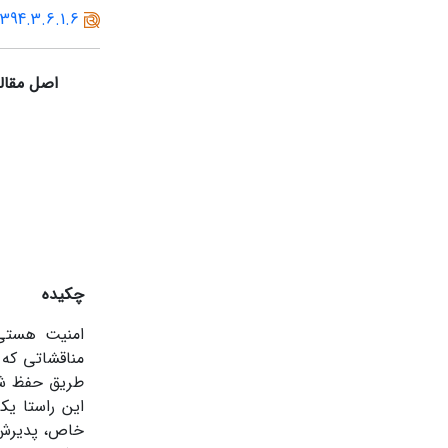
1394.3.6.1.6
اصل مقال
چکیده
امنیت هستی‌ش
مناقشاتی که 
طریق حفظ شرا
این راستا یک
خاص، پدیرش ی