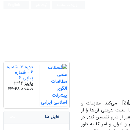
ورود به سامانه
ثبت نام
English
دوره 3، شماره
6 - شماره
پیاپی 6
پاییز 1394
صفحه
23-48
امنیت هستی‌شناختی، منازعات و مناقشات پایدار در روابط بین‌الملل را تحلیل[Z1] می‌کند. منازعات و
امنیت هویتی آن‌ها را از
فایل ها
یز از شرم تضمین کند. در
و ایران و آمریکا به طور