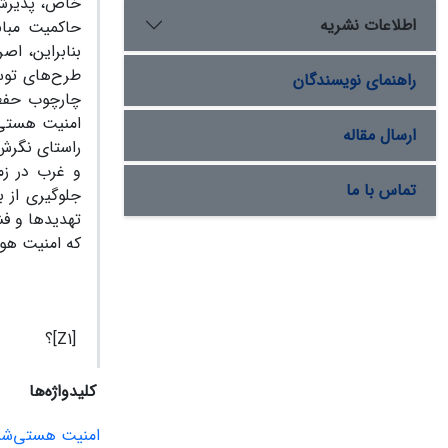
خاص، پدیرش ی
اطلاعات نشریه
حاکمیت مبان
بنابراین، اص
راهنمای نویسندگان
چارچوب حفظ 
امنیت هستی‌
ارسال مقاله
راستای نگرش‌
و غرب در زمی
تماس با ما
جلوگیری از ب
تهدیدها و فش
که امنیت هوی
[Z1]؟
کلیدواژه‌ها
امنیت هستی‌شن