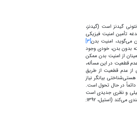
نتونی گیدنز است (گیدنز،
غدغه تأمین امنیت فیزیکی
 می‌گوید، امنیت بدن
[3]
ه بدون بدن، خودی وجود
مینان از امنیت بدن ممکن
عدم قطعیت در این مسأله،
ی از عدم قطعیت از طریق
ای جاری انجام می‌شود (Mitzen, 2004: 18-19). امنیت هستی‌شناختی بیانگر نیاز
دائماً در حال تحول است.
لیلی و نظری جدیدی است
که تداوم و استمرار مناقشات و منازعات پایدار میان کشورهای امنیت‌طلب را صورت‌بندی می‌کند (استیل، 1392: