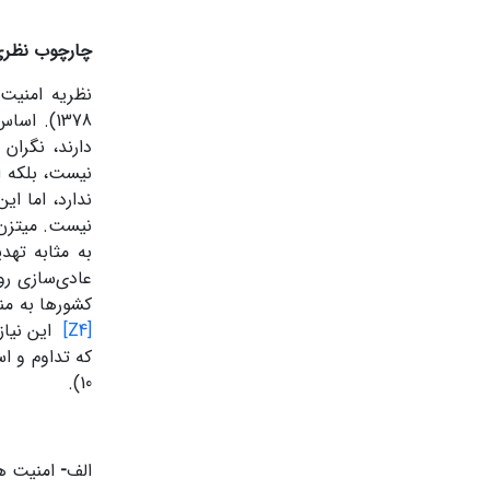
چارچوب نظری
نظریه امنیت 
1378). ا
دارند، نگرا
نیست، بلکه 
ندارد، اما ا
نیست. میتزن 
به مثابه تهد
کشورها به من
[Z4]
این نیاز 
10).
الف
-
امنیت ه