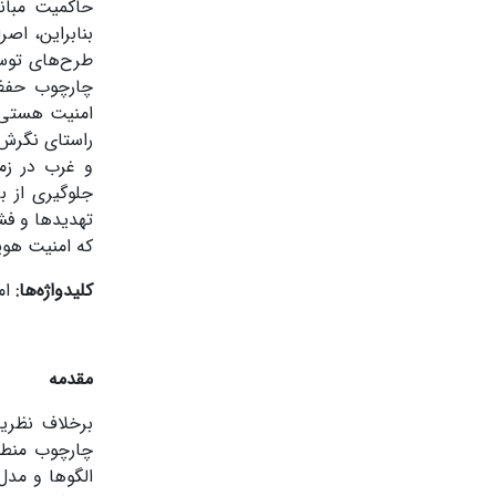
حاکمیت مبان
بنابراین، اصر
چارچوب حفظ 
امنیت هستی‌ش
راستای نگرش‌ه
و غرب در زمی
جلوگیری از ب
تهدیدها و فش
که امنیت هوی
کلیدواژه‌ها:
ام
مقدمه
برخلاف نظریه
چارچوب منطق 
الگوها و مدل