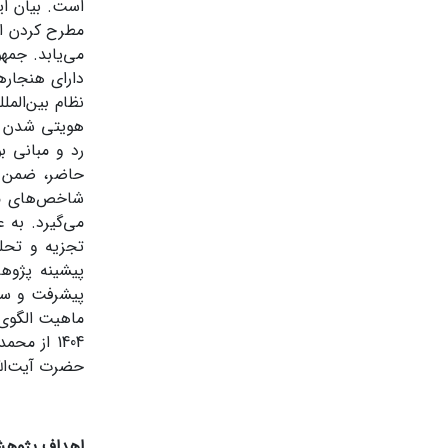
است. بیان ای
مطرح کردن ال
می‌یابد. جمه
دارای هنجاره
نظام بین‌الم
هویتی شدن ت
رد و مبانی ب
حاضر، ضمن بر
شاخص‌های مط
می‌گیرد. به
تجزیه و تحلی
پیشینه پژوه
پیشرفت و سند
ماهیت الگوی 
1404 از م
حضرت آیت‌الله
اهداف پژوه