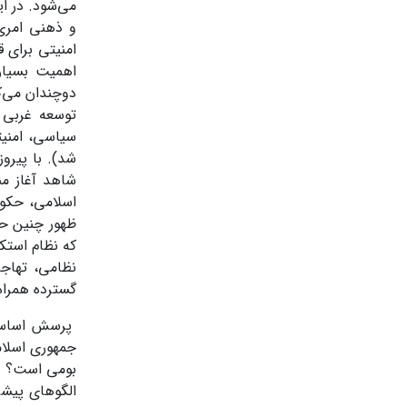
می‌شود. در ا
و ذهنی امری 
امنیتی برای 
اهمیت بسیار
دوچندان می‌ک
توسعه غربی 
سیاسی، امنیت
شد). با پیروز
شاهد آغاز من
اسلامی، حکوم
ظهور چنین حک
که نظام استکب
نظامی، تهاجم
گسترده همراه
پرسش اساسی 
جمهوری اسلام
بومی است؟ در
الگوهای پیشر