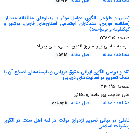
مشاهده مقاله
اصل مقاله
811.01 K
تبیین و طراحی الگوی عوامل موثر بر رفتارهای منافقانه مدیران
(مطالعه موردی: مددکاران اجتماعی استان‌های فارس، بوشهر و
کهکیلویه و بویراحمد)
صفحه
215-238
مرضیه حاجی پور، سراج الدین محبی، علی پیرزاد
مشاهده مقاله
اصل مقاله
1.57 M
نقد و بررسی الگوی ایرانی حقوق دریایی و بایسته‌های اصلاح آن با
هدف تسریع در فعالیت‌های دریایی
صفحه
295-310
علی حاجت پور قلعه رودخانی
مشاهده مقاله
اصل مقاله
585.56 K
تاملی در مبانی تحریم ازدواج موقت در فقه اهل سنت در الگوی
پیشرفت اسلامی