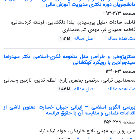
دانشجویان دوره دکتری مدیریت آموزش عالی
صفحه
273-293
فاطمه سادات خلیل پورسیدی، یلدا دلگشایی، فرشته کردستانی،
فاطمه حمیدی فر، مهدی شریعتمداری
مشاهده مقاله
اصل مقاله
1.13 M
سنتزپژوهی و طراحی مدل منظومه فکری-اسلامی دکتر سیدرضا
سیدجوادین با رویکرد کهکشانی
صفحه
103-139
محمدامین ترابی، مرتضی جعفری زارع، اعظم تدین، نازنین رحمانی
مشاهده مقاله
اصل مقاله
1.53 M
بررسی الگوی اسلامی – ایرانی جبران خسارت معنوی ناشی از
اقدامات قضایی و مقایسه آن با حقوق فرانسه
صفحه
239-252
علی پورزرین، مهدی فلاح خاریکی، جواد نیک نژاد