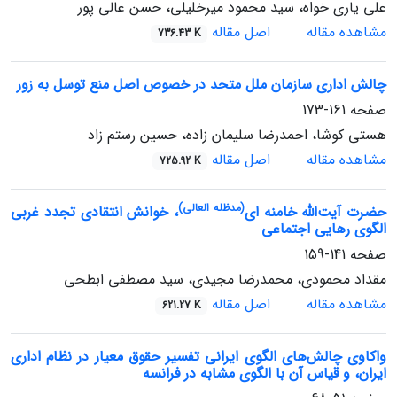
علی یاری خواه، سید محمود میرخلیلی، حسن عالی پور
مشاهده مقاله
اصل مقاله
736.43 K
چالش اداری سازمان ملل متحد در خصوص اصل منع توسل به زور
صفحه
161-173
هستی کوشا، احمدرضا سلیمان زاده، حسین رستم زاد
مشاهده مقاله
اصل مقاله
725.92 K
(مدظله العالی)
حضرت آیت‌الله خامنه ای
، خوانش انتقادی تجدد غربی
الگوی رهایی اجتماعی
صفحه
141-159
مقداد محمودی، محمدرضا مجیدی، سید مصطفی ابطحی
مشاهده مقاله
اصل مقاله
621.27 K
واکاوی چالش‌های الگوی ایرانی تفسیر حقوق معیار در نظام اداری
ایران، و قیاس آن با الگوی مشابه در فرانسه