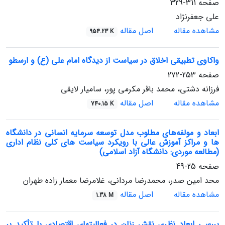
صفحه
311-329
علی جعفرنژاد
مشاهده مقاله
اصل مقاله
954.23 K
واکاوی تطبیقی اخلاق در سیاست از دیدگاه امام علی (ع) و ارسطو
صفحه
253-272
فرزانه دشتی، محمد باقر مکرمی پور، سامیار لایقی
مشاهده مقاله
اصل مقاله
740.15 K
ابعاد و مولفه‌های مطلوب مدل توسعه سرمایه انسانی در دانشگاه
ها و مراکز آموزش عالی با رویکرد سیاست های کلی نظام اداری
(مطالعه موردی: دانشگاه آزاد اسلامی)
صفحه
25-49
محد امین صدر، محمدرضا مردانی، غلامرضا معمار زاده طهران
مشاهده مقاله
اصل مقاله
1.38 M
بررسی ابعاد نظری نقش زنان در فعالیتهای اقتصادی با تأکید بر