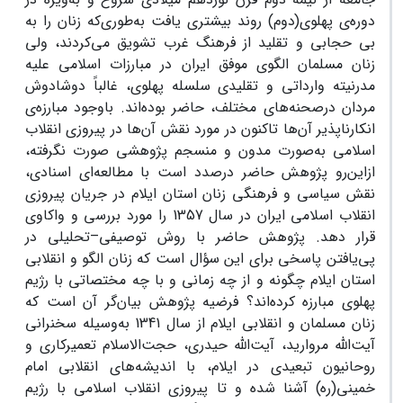
دوره‌ی پهلوی(دوم) روند بیشتری یافت به‌طوری‌که زنان را به
بی حجابی و تقلید از فرهنگ غرب تشویق می‌کردند، ولی
زنان مسلمان الگوی موفق ایران در مبارزات اسلامی علیه
مدرنیته وارداتی و تقلیدی سلسله پهلوی، غالباً دوشادوش
مردان درصحنه‌های مختلف، حاضر بوده‌اند. باوجود مبارزه‌ی
انکارناپذیر آن‌ها تاکنون در مورد نقش آن‌ها در پیروزی انقلاب
اسلامی به‌صورت مدون و منسجم پژوهشی صورت نگرفته،
از‌این‌رو پژوهش حاضر درصدد است با مطالعه‌ای اسنادی،
نقش سیاسی و فرهنگی زنان استان ایلام در جریان پیروزی
انقلاب اسلامی ایران در سال 1357 را مورد بررسی و واکاوی
قرار دهد. پژوهش حاضر با روش توصیفی–تحلیلی در
پی‌یافتن پاسخی برای این سؤال است که زنان الگو و انقلابی
استان ایلام چگونه و از چه زمانی و با چه مختصاتی با رژیم
پهلوی مبارزه کرده‌اند؟ فرضیه پژوهش بیان‌گر آن است که
زنان مسلمان و انقلابی ایلام از سال 1341 به‌وسیله سخنرانی
آیت‌الله‌ مروارید، آیت‌الله‌ حیدری، حجت‌الاسلام تعمیرکاری و
روحانیون تبعیدی در ایلام، با اندیشه‌های انقلابی امام
خمینی(ره) آشنا شده و تا پیروزی انقلاب اسلامی با رژیم