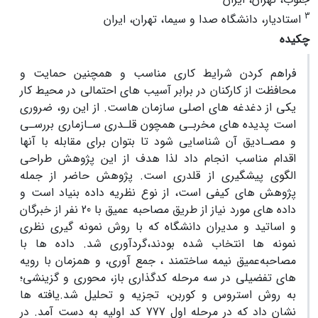
3
استادیار، دانشگاه صدا و سیما، تهران، ایران
چکیده
فراهم کردن شرایط کاری مناسب و همچنین حمایت و
محافظت از کارکنان در برابر آسیب های احتمالی در محیط کار
یکی از دغدغه های اصلی سازمان هاست. از این رو، ضروری
است پدیده های مخربـی همچون قلـدری سـازماری بررسـی
و مصـادیق آن شناسایی شود تا بتوان برای مقابله با آنها
اقدام مناسب انجام داد لذا هدف از این پژوهش طراحی
الگوی پیشگیری از قلدری است. پژوهش حاضر از جمله
پژوهش های کیفی است، از نوع نظریه داده بنیاد است و
داده های مورد نیاز از طریق مصاحبه عمیق با 20 نفر از خبرگان
و اساتید و مدیران دانشگاه که با روش نمونه گیری نظری
نمونه ها انتخاب شده بودند،گردآوری شد. داده ها با
‌مصاحبه‌عمیق‌ نیمه‌ ساختمند ، جمع آوری، و همزمان با رویه
های تفضیلی در سه مرحله کدگذاری باز، محوری و گزینشی؛
به روش استروس و کوربن، تجزیه و تحلیل شد.یافته ها
نشان داد که در مرحله اول 777 کد اولیه به دست آمد. در