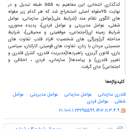
کدگذاری انتخابی این مفاهیم به 555 طبقه تبدیل و در
نهایت 75مقوله اصلی استخراج شد که هر کدام زیر مقوله
های الگوی نظام مند (شرایط علی(عوامل سازمانی، عوامل
شغلی، عوامل مدیریتی و عوامل فردی)، پدیده محوری،
شرایط زمینه ای(اجتماعی، موقعیتی و محیطی)، شرایط
مداخله گر(ویژگی های شخصیت افراد قلدر، تفاوت های
جنسیتی مردان با زنان، تفاوت های قومیتی کارکنان، سیاسی
بازی، قانون گریزی، راهبردها(مدیریت قلدری، کنترل قلدری و
تغییر قلدری) و پیامدها( سازمانی، فردی ، اخلاقی و
اجتماعی) جای گرفت.
کلیدواژه‌ها
قلدری سازمانی
عوامل سازمانی
عوامل مدیریتی
عوامل
شغلی
عوامل فردی
20.1001.1.23295599.1402.11.3.4.9
دوره 11، شماره 3 - شماره