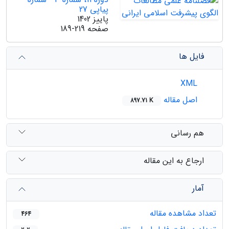
پیاپی 27
پاییز 1402
صفحه
189-219
فایل ها
XML
اصل مقاله
897.71 K
هم رسانی
ارجاع به این مقاله
آمار
تعداد مشاهده مقاله
464