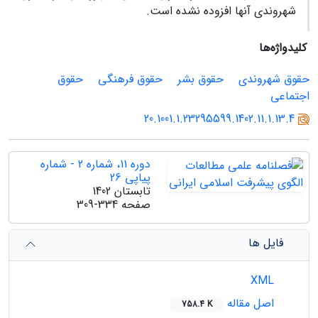
شهروندی آنها افزوده نشده است.
کلیدواژه‌ها
حقوق شهروندی
حقوق بشر
حقوق فرهنگی
حقوق
اجتماعی
20.1001.1.23295599.1402.11.1.13.4
دوره 11، شماره 2 - شماره
پیاپی 26
تابستان 1402
صفحه
309-334
فایل ها
XML
اصل مقاله
758.4 K