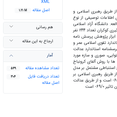
XML
اصل مقاله
1.21 M
از طریق رهبری اسلامی و
 اطلاعات توصیفی از نوع
ه: دانشگاه آزاد اسلامی
هم رسانی
واحد اصفهان(خوراسگان)) به تعداد660 نفر تشکیل دادند که از طریق فرمول نمونه گیری کوکران تعداد 244 نفر
 ابزار پژوهش پرسش نامه
ارجاع به این مقاله
لبام و همکاران(2007)، پرسش نامه استاندارد تقوی اسلامی عمر و
رسش نامه استاندارد رهبری اسلامی خالق و اوگانسولا (2011(، و پرسشنامه استاندارد عدالت
آمار
 روایی محتوایی، صوری و سازه مورد
 ها با روش آلفای کرونباخ
اده ها در سطح استنباطی مشتمل بر مدل
تعداد مشاهده مقاله
549
ز طریق رهبری اسلامی بر
تعداد دریافت فایل
304
رفتارهای انحرافی در محیط کار تاثیر منفی و معناداری دارد که ضریب این تاثیر 65/0- است و از طریق عدالت
اصل مقاله
69- است