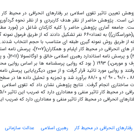
هش تعیین تاثیر تقوی اسلامی بر رفتارهای انحرافی در محیط کار 
نی است. پژوهش حاضر از نظر هدف کاربردی و از نظر نحوه گردآوری
. جامعه آماری پژوهش حاضر را کلیه کارکنان شاغل در (مورد مطالع
ونه از طریق روش نمونه گیری طبقه ای متناسب با حجم انتخاب شدند.
استاندارد رفتار های انحرافی در محیط کار اپ
همکاران(2015) و پ
سازمانی نیهوف و مورمن،) 1993 ( بود که روایی پرسشنامه ها بر اساس
رفتند و روایی مورد تائید قرار گرفت و از سوی دیگرپایایی پرسش نامه
به ترتیب 88/0 ، 90/0 ، 90 /0 و 88/0 برآورد شد و تجزیه و تحلیل د
ت ساختاری انجام گرفت. نتایج پژوهش نشان داد که تقوی اسلامی ا
ارهای انحرافی در محیط کار تاثیر منفی و معناداری دارد که ضریب این تاثیر /0
رفتارهای انحرافی در محیط کار
رهبری اسلامی
عدالت سازمانی