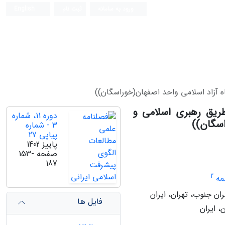
ورود به سامانه
ثبت نام
English
ه آزاد اسلامی واحد اصفهان(خوراسگان))
طریق رهبری اسلامی و
دوره 11، شماره
اسگان))
3 - شماره
پیاپی 27
پاییز 1402
صفحه
153-
187
2
مه
ن جنوب، تهران، ایران
فایل ها
، ایران