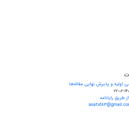
ات
 اولیه و پذیرش نهایی مقاله‌ها
1401-02
ز طریق رایانامه
asatid83@gmail.com