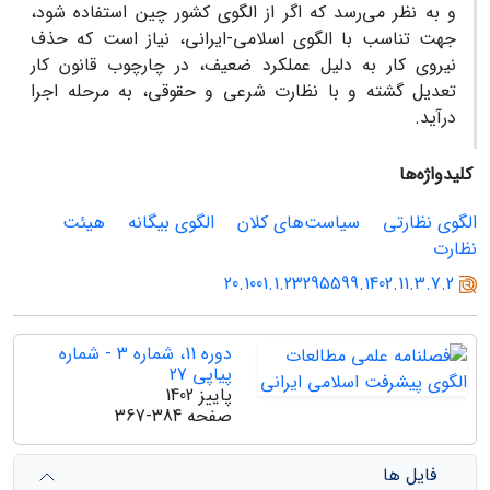
و به نظر می‌رسد که اگر از الگوی کشور چین استفاده شود،
جهت تناسب با الگوی اسلامی-ایرانی، نیاز است که حذف
نیروی کار به دلیل عملکرد ضعیف، در چارچوب قانون کار
تعدیل گشته و با نظارت شرعی و حقوقی، به مرحله اجرا
درآید.
کلیدواژه‌ها
الگوی نظارتی
سیاست‌های کلان
الگوی بیگانه
هیئت
نظارت
20.1001.1.23295599.1402.11.3.7.2
دوره 11، شماره 3 - شماره
پیاپی 27
پاییز 1402
صفحه
367-384
فایل ها