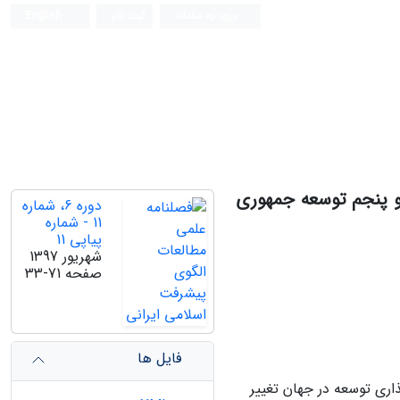
ورود به سامانه
ثبت نام
English
 و پنجم توسعه جمهوری
دوره 6، شماره
11 - شماره
پیاپی 11
شهریور 1397
صفحه
33-71
فایل ها
ذاری توسعه در جهان تغییر