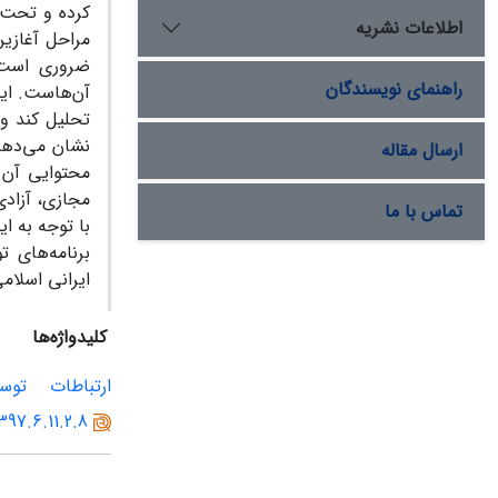
کرده و تحت 
اطلاعات نشریه
مراحل آغازین
ضروری است. 
راهنمای نویسندگان
آن‌هاست. این
تحلیل کند و 
نشان می‌دهند
ارسال مقاله
محتوایی آن ه
مجازی، آزادی
تماس با ما
با توجه به ا
برنامه‌های 
ایرانی اسلام
کلیدواژه‌ها
ارتباطات
توس
397.6.11.2.8