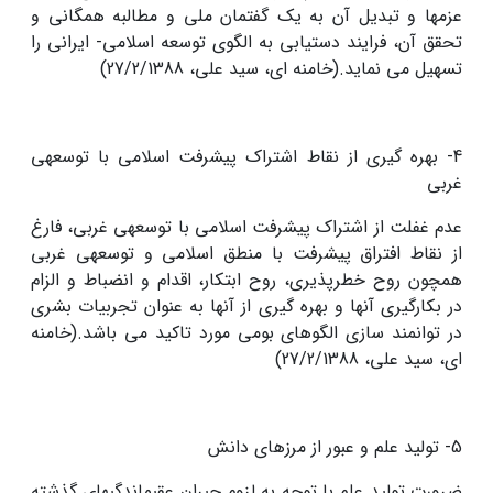
عزمها و تبدیل آن به یک گفتمان ملی و مطالبه همگانی و
تحقق آن، فرایند دستیابی به الگوی توسعه اسلامی- ایرانی را
تسهیل می نماید.(خامنه ای، سید علی، 27/2/1388)
4- بهره گیری از نقاط اشتراک پیشرفت اسلامى با توسعه‏ى
غربى
عدم غفلت از اشتراک پیشرفت اسلامى با توسعه‏ى غربى، فارغ
از نقاط افتراق پیشرفت با منطق اسلامى و توسعه‏ى غربى
همچون روح خطرپذیرى، روح ابتکار، اقدام و انضباط و الزام
در بکارگیری آنها و بهره گیری از آنها به عنوان تجربیات بشری
در توانمند سازی الگوهای بومی مورد تاکید می باشد.(خامنه
ای، سید علی، 27/2/1388)
5- تولید علم و عبور از مرزهای دانش
ضرورت تولید علم با توجه به لزوم جبران عقب‏ماندگى‏هاى گذشته