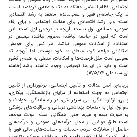
اجتماعی. نظام اسلامی معتقد به یک جامعه‌ی ثروتمند است،
نه یک جامعه‌ی فقیر و عقب‌مانده. معتقد به رشد اقتصادی
است؛ ولی رشد اقتصادی برای عدالت اجتماعی و برای رفاه
عمومی، مسأله‌ی اول نیست. آن‌چه در درجه‌ی اول است، این
است که فقیر در جامعه نباشد؛ محروم نباشد؛ تبعیض در
استفاده از امکانات عمومی نباشد. هر کس برای خودش
امکاناتی فراهم کرد، متعلق به خود اوست. اما آن‌چه که
عمومی است مثل فرصت‌ها و امکانات، متعلق به همه‌ی کشور
است و باید در این‌ها تبعیضی وجود نداشته باشد.(خامنه
ای،سیدعلی،12/5/72)
برپایه‌ی اصل عدالت و تأمین اجتماعی، برخورداری‏ از تأمین‏
اجتماعی‏ به جهت استفاده از مزایای بازنشستگی‏، بیکاری‏،
پیری‏، ازکارافتادگی‏، بی‏ سرپرستی‏، در راه‏ ماندگی‏، حوادث‏ و
سوانح‏، نیاز به‏ خدمات‏ بهداشتی‏ درمانی‏ و مراقبت‌های‏ پزشکی‏
به‏ صورت‏ بیمه‏ و غیره‏، حقی همگانی‏ است‏. دولت موظف‏
است‏ طبق‏ قوانین‏ از محل‏ درآمدهای‏ عمومی‏ و درآمدهای‏
حاصل‏ از مشارکت‏ مردم‏، خدمات‏ و حمایت‌های‏ مالی‏ فوق‏ را
برای‏ یک‏ یک‏ افراد کشور تأمین‏ کند. و داشتن‏ مسکن‏ متناسب‏