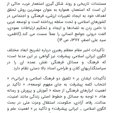
مستندات تاریخی و روند شکل گیری استعمار غرب، حاکی از
آن است که استعمار، همواره به عنوان مهمترین روش تحقق
اهداف خود به ایجاد تغییرات ارزشی، فرهنگی و اجتماعی در
کشورهای اسلامی و تحت سلطه پرداخته است و توسعه غربی
با دامن زدن به تضادها و ایجاد و تحکیم ارتباطات عمودی،
الفت درونی جوامع انسانی را عملاً سست می کند.(کاظمی،
سید علی اصغر، 1377، ص 14)
تأکیدات اخیر مقام معظم رهبری درباره تشریح ابعاد مختلف
الگوی ایرانی اسلامی پیشرفت نیز گواهی بر این مدعا است؛
که فرهنگ و مسائل فرهنگی نقش عمده ای را در
سیاستگذاریهای کلان و طراحی اسناد بالا دستی نظام دارد.
تأکیدات ایشان بر « تلفیق دو فرهنگ اسلامی و ایرانی»، «
انتخاب کلمه پیشرفت به جای مفهوم توسعه»، « تأکید بر
اهمیت ابزارهای فرهنگی از جمله « آموزش و پرورش و رسانه
ها»، « توجه به مسائل و خطوط اصلی زندگی مانند امنیت،
عدالت، رفاه، آزادی، حکومت، استقلال وعزت ملی در بحث
الگوی اسلامی _ ایرانی پیشرفت» و تأکید بر « اهمیت علم و