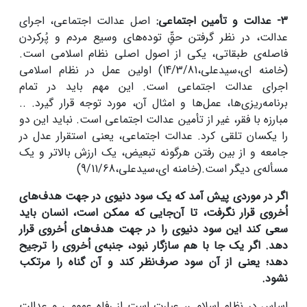
3- عدالت و تأمین اجتماعی:
اصل عدالت اجتماعی، اجرای
عدالت، در نظر گرفتن حقِ‌ّ توده‌های وسیع مردم و پُرکردن
فاصله‌ی طبقاتی، یکی از اصول اصلی نظام اسلامی است.
(خامنه ای،سیدعلی،14/3/81) اولین عمل در نظام اسلامی
اجرای عدالت اجتماعی است. این مهم باید در تمام
برنامه‌ریزی‌ها، عمل‌ها و امثال آن، مورد توجه قرار گیرد. ..
مبارزه با فقر، غیر از تأمین عدالت اجتماعی است. نباید این دو
را یکسان تلقی کرد. عدالت اجتماعی، یعنی استقرار عدل در
جامعه و از بین رفتن هرگونه تبعیض، یک ارزش بالاتر و یک
مسأله‌ی دیگر است.(خامنه ای،سیدعلی،9/11/68)
اگر در موردی پیش آمد که یک سود دنیوی در جهت هدف
های
اُخروی قرار نگرفت، تا آن
جایی که ممکن است، انسان باید
سعی کند این سود دنیوی را در جهت هدف
های اُخروی قرار
دهد. اگر یک جا با هم سازگار نبود، جنبه
ی اُخروی را ترجیح
دهد؛ یعنی از آن سود صرف
نظر کند و آن گناه را مرتکب
نشود.
اساس در نظام اسلامی، عبارت است از رفاه عمومی و عدالت