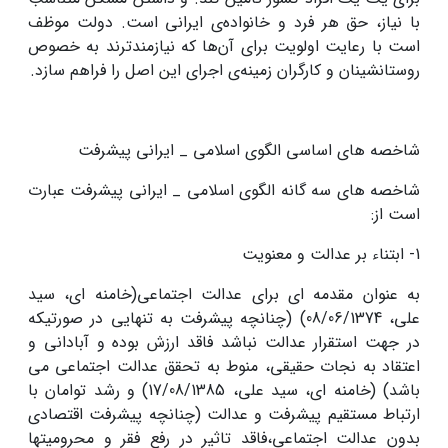
با نیاز، حق‏ هر فرد و خانواده‌ی‏ ایرانی‏ است‏. دولت موظف‏
است‏ با رعایت‏ اولویت‏ برای‏ آن‌ها که‏ نیازمندترند به‏ خصوص‏
روستانشینان‏ و کارگران‏ زمینه‌ی‏ اجرای‏ این‏ اصل‏ را فراهم سازد.
شاخصه های اساسی الگوی اسلامی _ ایرانی پیشرفت
شاخصه های سه گانه الگوی اسلامی _ ایرانی پیشرفت عبارت
است از:
1- ابتناء بر عدالت و معنویت
به عنوان مقدمه ای برای عدالت اجتماعی(خامنه ای، سید
علی، 08/06/1374) (چنانچه پیشرفت به تنهایی در صورتیکه
در جهت استقرار عدالت نباشد فاقد ارزش بوده و آبادانى و
اعتقاد به نجات حقیقى، منوط به تحقق عدالت اجتماعی می
باشد) (خامنه ای، سید علی، 17/08/1385) و رشد توامان با
ارتباط مستقیم پیشرفت و عدالت (چنانچه پیشرفت اقتصادی
بدون عدالت اجتماعی،فاقد تاثیر در رفع فقر و محرومیتها