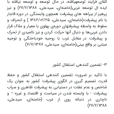
القای فرایند توسعه‏یافته، در حال توسعه و توسعه ‏نیافته با
ایده ال توسعه غربی(خامنه‌ای، سیدعلی، 27/2/1388) و نیز
پرهیز از بیراهه های پیشرفت همچون وابستگی در دوره قاجار
با نام پیشرفت(خامنه‌ای، سیدعلی، ۱۳۸۶/۰۲/۲۵ ) و انحراف و
سقوط به واسطه پیشرفتهای دوره‌ى پهلوى با معیار و ملاک قرار
دادن غربى‌ها و دنبال آنها حرکت کردن و نیز ناامیدى از تحرک
و پیشرفت در مقابل غرب با روحیه خودباختگی و توجیه
مبتنی بر واقع بینی(خامنه‌ای، سیدعلی، 7/7/1387)
3- تضمین کننده‏ى استقلال کشور
با تاکید بر ضرورت تضمین کننده‏ى استقلال کشور و حفظ
قدرت تصمیم گیری در الگوی پیشرفت کشور به عنوان یک
شاخص و عدم غفلت در دستیابی به پیشرفت ظاهرى و سراب
پیشرفت - با وابسته شدن در سیاست و اقتصاد و غیره – و
ناچاری در دنباله روی از غرب (خامنه‌ای، سیدعلی،
27/2/1388)