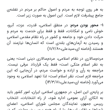
به هر روی توجه به مردم و اصول حاکم بر مردم در نقشه‌ی
جامع پیشرفت لازم است. این اصول به صورت زیر است.
1-
محور بودن مردم:
در منطق اسلامی، قدرت، عزت، آبرو،
خوش نامی و امکانات، فقط و فقط برای خدمت به مردم و
حرکت دادن خود و جامعه و کشور در راه نظام مقدس اسلامی
و رسیدن به آرمان‌های بلندی است که انسان‌ها نیازمند آن
هستند.(خامنه ای،سیدعلی،11/2/80)
مردم‌سالاری در نظام اسلامی، مردم‌سالاری دینی است؛ یعنی
به نظر اسلام متکی است؛ فقط یک قرارداد عرفی نیست.
مراجعه به رأی و اراده و خواست مردم، در آن‌جایی که این
مراجعه لازم است، نظر اسلام است؛ لذا تعهد اسلامی به وجود
می‌آورد.(خامنه ای،سیدعلی،14/3/81)
بر پایه‌ی این اصل، در جمهوری‏ اسلامی‏ ایران،‏ امور کشور باید
به‏ اتکای آرای عمومی‏ اداره‏ شود، از راه‏ انتخابات‏، انتخاب‏
رییس‏ جمهور، نمایندگان‏ مجلس‏ شورای‏ اسلامی‏، اعضای‏
شوراها و نظایر این‌ها، یا از راه‏ همه‏ پرسی‏ در مواردی‏ که‏ در