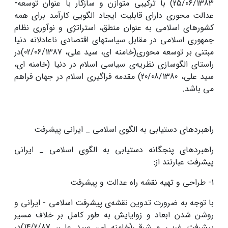
25/06/1383) با ترکیبی متوازن و سازگار با عنوان توسعه
-
عدالت محوری دارای قابلیت ایجاد الگویی کارآمد برای همه
کشورهای اسلامی به عنوان منطق، استراتژی و نوآوری نظام
جمهوری اسلامی در مقابل سیاستهای اقتصادی ناعادلانه دنیا
مبتنی بر توسعه محوری(خامنه ای، سید علی، 02/06/1387)در
راستای الگوسازی نظریه‌ى سیاسى اسلام در دنیا (خامنه ای،
سید علی، 20/08/1380) مقدمه فراگیری اسلام در جهان فراهم
می باشد.
راهبردهای دستیابی به الگوی اسلامی _ ایرانی پیشرفت
راهبردهای پنجگانه دستیابی به الگوی اسلامی _ ایرانی
پیشرفت عبارتند از:
1- طراحی و تهیه نقشه راه عدالت و پیشرفت
با توجه به ضرورت تدوین نقشه‌ى پیشرفت اسلامى - ایرانى و
روشن شدن ابعاد و زوایایش به طور کامل بر خلاف مسیر
پیشرفت غربى و شرقی(خامنه ای، سید علی، 14/2/87)در