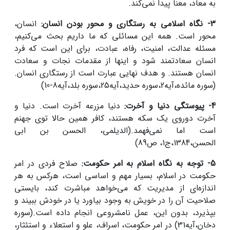
به معاد، معنا پیدا نمی‌کند.
3- نگاه اسلامی به رستگاری و محور بودن انسان:
انسان‌،
محور است. همه این مسائلی که ما داریم بحث می‌کنیم،
مسئله عدالت، امنیت، رفاه، عبادت، برای این است که فرد
انسان سعادتمند شود و اینها از مقدمات نجات و سعادت
انسان هستند. و هدف نهایی عبارت است از رستگاری انسان.
(سوره مائده،آیه2،سوره حدید،آیه25،سوره بلد،آیه8-10)
4- پیوستگی دنیا و آخرت:
دنیا مزرعه آخرت است. دنیا و
آخرت دوروی یک سکه هستند، کافر همین حالا توی جهنم
است اما نمی‌فهمد.(الدیلمی، الحسن بن ابی
الحسن،1384،ج1، ص89)
5- توجه به نگاه اسلام به امر حکومت:
صلاح فردی در امر
حکومت در اسلام، بسیار مهم و اساسی است، هرکس به هر
اندازه‌ای از مدیریت که می‌خواهد مباشرت کند، بایستی
صلاحیت آن را در خویش به وجود بیاورد یا در خودش ببیند و
بپذیرد، بدون این، عمل نامشروعی انجام داده است.(سوره
دخان،آیه31) در امر حکومت‌، اسراف، علو و استعلاء و استئثار،