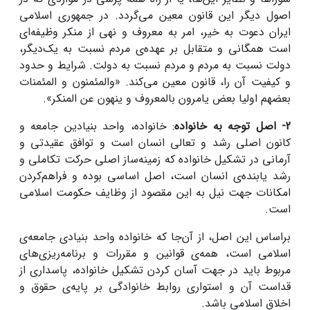
اصول‏ دیگر این‏ قانون‏ معین‏ می‌گردد. در جمهوری‏ اسلامی‏
ایران‏ دعوت‏ به‏ خیر، امر به‏ معروف‏ و نهی‏ از منکر وظیفه‌ای‏
است‏ همگانی‏ و متقابل‏ بر عهده‌ی‏ مردم‏ نسبت‏ به‏ یک‌دیگر،
دولت‏ نسبت‏ به‏ مردم‏ و مردم‏ نسبت‏ به‏ دولت‏. شرایط و حدود
و کیفیت‏ آن‏ را، قانون‏ معین‏ می‌کند. «والمئمنون‏ و المئمنات‏
بعضهم‏ اولیا بعض‏ یامرون‏ بالمعروف‏ و ینهون‏ عن‏ المنکر».
2- اصل توجه به خانواده
: خانواده، واحد بنیادین جامعه و
کانون اصلی رشد و تعالی انسان ‌است و توافق عقیدتی و
آرمانی در تشکیل خانواده که زمینه‌ساز اصلی حرکت تکاملی و
رشد یابنده‌ی انسان است، اصل اساسی بوده و فراهم‌کردن
امکانات جهت نیل به این مقصود از وظایف حکومت ‌اسلامی
است‌.
براساس این اصل، از آن‌جا که‏ خانواده‏ واحد بنیادی‏ جامعه‌ی‏
اسلامی‏ است‏، همه‌ی‏ قوانین‏ و مقررات‏ و برنامه‌ریزی‌های‏
مربوط باید در جهت‏ آسان‏ کردن‏ تشکیل‏ خانواده‏، پاسداری‏ از
قداست‏ آن‏ و استواری‏ روابط خانوادگی‏ بر پایه‌ی‏ حقوق‏ و
اخلاق‏ اسلامی‏ باشد.