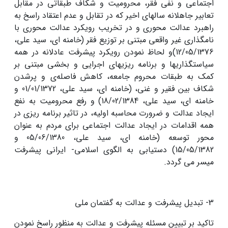
اجتماعی و نفی فقر، محرومیت و شکاف طبقاتی در مقابل
تعابیر جاهلانه سالهای اخیر که در تقابل و عدم اعتقاد راسخ به
راهبرد عدالت محوری و در تخریب رویکرد عدالت محوری با
نامگذاری غیر واقعی مبتنی بر توزیع فقر (خامنه ای، سید علی،
12/05/1376)و لحاظ نمودن رویکرد پیشرفت عادلانه در همه
سیاستگذاریها و برنامه ریزیهای اجرایى و بخشى مبتنی بر
کمک به طبقات محروم جامعه، کاهش فاصله‌ى و پرشدن
شکاف بین فقیر و غنى، (خامنه ای، سید علی، 01/01/1372 و
خامنه ای، سید علی، 18/02/1384) و رفع محرومیت به نفع
ایجاد عدالت و ضرورت محاسبه اولیه، در تاثیر برنامه ریزی در
همه اقدامات در ایجاد عدالت اجتماعى برای مردم به عنوان
محور توسعه (خامنه ای، سید علی، 05/06/1380 و
15/05/1382) دستیابی به الگوی اسلامی- ایرانی پیشرفت
میسر می گردد.
3- تبدیل پیشرفت و عدالت به گفتمان ملى
تاکید بر تبیین مسئله پیشرفت و عدالت به منظور راسخ نمودن