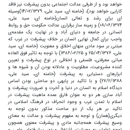
خواهد بود و از طرفی عدالت اجتماعی بدون پیشرفت نیز فاقد
کارایی خواهد بود)، (خامنه ای، سید علی، 14/02/1379)وسیله
ای برای رشد و تعالی انسان(خامنه ای، سید علی،
08/06/1374) و زمینه ساز برقراری عدالت حکومت حق و روابط
انسانی در جامعه و دنیای آباد و در نهایت یک مقدمه‌ى
واجب براى کمال نهایى انسان بر خلاف پیشرفت در غرب که
مبتنی بر سود مادی منهای اخلاق و معنویت (خامنه ای، سید
علی، 25/04/1376 و ۱۳۸۶/۰۲/۲۵) با توجه به تاثیر فوق العاده
مبانى معرفتى، فلسفى و اخلاقى در نوع پیشرفت و تعیین
کننده مشروعیت، مطلوبیت و عادلانه بودن آن و شیوه ها و
ابزارهای دستیابی به پیشرفت (خامنه ای، سید علی،
27/2/1388) و با تاکید بر پایه‏ى دو ساحتی بودن اساس
دیدگاه اسلام به انسان در دنیا و آخرت و ضرورت پیشرفت و
آباد سازی هر دو به عنوان فارقِ عمده ماهیت پیشرفت در
اسلام با تمدن غرب و وجود انحراف در فرهنگ اسلامی در
تاکید بر هر یک از دو ساحت مذکور بدون توجه به
دیگری(همان) و توجه به مفهوم پیشرفت و عدالت به معنای
وسیع پیشرفت همه‌جانبه مادى و پیشرفت معنوى همچون
توجه توامان به معیشت، اشتغال مردم، پیشرفتهاى علمى و