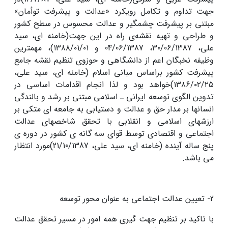
جهت تداوم و تکامل رویکرد «عدالت و پیشرفت توأمان»
مبتنی بر پیشرفت چشمگیر و عدالت محسوس در سطح کشور
و طراحی و تهیه نقشه‌ی راه در این جهت(خامنه ای، سید
علی، 30/06/1387، 04/06/1387 و ۱۳۸۸/۰۱/۰۱)، مهمترین
وظیفه نخبگان اعم از دانشگاهی و حوزوی تنظیم نقشه جامع
پیشرفت کشور براساس مبانی اسلام (خامنه ای، سید علی،
۱۳۸۶/۰۲/۲۵)خواهد بود و لذا انجام اقدامات اساسی در
تدوین الگوی توسعه ایرانی ـ اسلامی مبتنی بر رشد و بالندگی
انسانها بر مدار حق و عدالت و دستیابی به جامعه ای متکی بر
ارزشهای اسلامی و انقلابی با تحقق شاخصهای عدالت
اجتماعی و اقتصادی توسط قوای سه گانه ی کشور در دوره ی
پنج ساله آینده (خامنه ای، سید علی، 21/10/1387)مورد انتظار
می باشد.
2- تعیین عدالت اجتماعى به عنوان محور توسعه
با تاکید بر تنظیم جهت گیری همه امور در مسیر تحقق عدالت