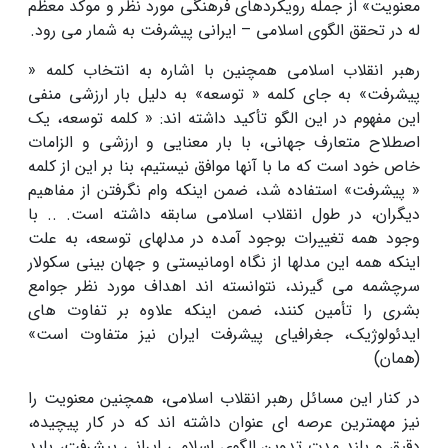
معنویت» از جمله رویکردهای فرهنگی مورد نظر و موکد معظم
له در تحقق الگوی اسلامی – ایرانی پیشرفت به شمار می رود.
رهبر انقلاب اسلامی همچنین با اشاره به انتخاب کلمه «
پیشرفت» به جای کلمه « توسعه» به دلیل بار ارزشی منفی
این مفهوم در این الگو تأکید داشته اند: « کلمه توسعه، یک
اصطلاح متعارف جهانی، با بار معنایی و ارزشی و الزامات
خاص خود است که ما با آنها موافق نیستیم، بنا بر این از کلمه
« پیشرفت» استفاده شد، ضمن اینکه وام نگرفتن از مفاهیم
دیگران، در طول انقلاب اسلامی سابقه داشته است. .. با
وجود همه تغییرات بوجود آمده در مدلهای توسعه، به علت
اینکه همه این مدلها از نگاه اومانیستی و جهان بینی سکولار
سرچشمه می گیرند، نتوانسته اند اهداف مورد نظر جوامع
بشری را تأمین کنند، ضمن اینکه علاوه بر تفاوت های
ایدئولوژیک، جغرافیای پیشرفت ایران نیز متفاوت است»
(همان)
در کنار این مسائل رهبر انقلاب اسلامی، همچنین معنویت را
نیز مهمترین عرصه ای عنوان داشته اند که در کار پیچیده،
دقیق و بلند مدت تدوین الگوی اسلامی ایرانی پیشرفت، باید