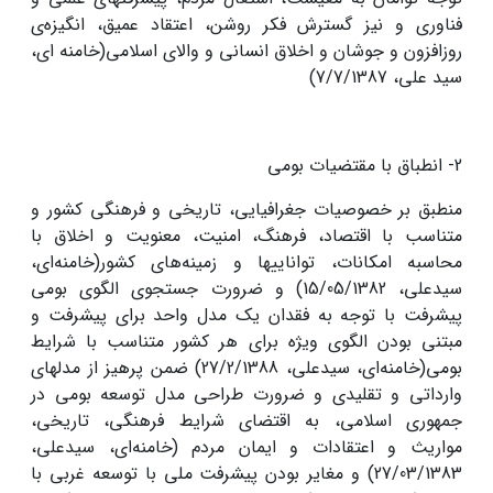
فناورى و نیز گسترش فکر روشن، اعتقاد عمیق، انگیزه‌ى
روزافزون و جوشان و اخلاق انسانى و والاى اسلامى(خامنه ای،
سید علی، 7/7/1387)
2- انطباق با مقتضیات بومی
منطبق بر خصوصیات جغرافیایى، تاریخى و فرهنگى کشور و
متناسب با اقتصاد، فرهنگ، امنیت، معنویت و اخلاق با
محاسبه امکانات، تواناییها و زمینه‌هاى کشور(خامنه‌ای،
سیدعلی، 15/05/1382) و ضرورت جستجوی الگوی بومی
پیشرفت با توجه به فقدان یک مدل واحد براى پیشرفت و
مبتنی بودن الگوى ویژه‏ برای هر کشور متناسب با شرایط
بومی(خامنه‌ای، سیدعلی، 27/2/1388) ضمن پرهیز از مدلهای
وارداتی و تقلیدی و ضرورت طراحی مدل توسعه بومی در
جمهورى اسلامى، به اقتضاى شرایط فرهنگى، تاریخى،
مواریث و اعتقادات و ایمان مردم (خامنه‌ای، سیدعلی،
27/03/1383) و مغایر بودن پیشرفت ملی با توسعه غربی با