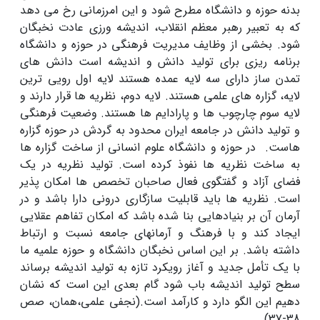
بدنه حوزه و دانشگاه مطرح شود و این امرزمانی رخ می دهد
که به تعبیر رهبر معظم انقلاب، اندیشه ورزی عادت نخبگان
شود. بخشی از وظایف مدیریت فرهنگی در حوزه و دانشگاه
برنامه ریزی برای تولید دانش و اندیشه است دانش های
تمدن ساز دارای سه لایه عمده هستند لایه اول رویی ترین
لایه، گزاره های علمی هستند. لایه دوم، نظریه ها قرار دارند و
لایه سوم چارچوب ها و پارادایم ها هستند. وضعیت فرهنگی
و تولید دانش در جامعه ایران محدود به گردش در حوزه گزاره
هاست. در حوزه و دانشگاه علوم انسانی از ساخت گزاره ها
به ساخت نظریه ها نفوذ کرده است. تولید نظریه در یک
فضای آزاد و گفتگوی فعال صاحبان تخصص ها امکان پذیر
است. نظریه ها باید قابلیت سازگاری درونی دارا باشد و در
آرمان آن بر بنیادهایی بنا شده باشد که امکان تفاهم عقلایی
ایجاد کند و با فرهنگ و آرمانهای جامعه نسبت و ارتباط
داشته باشد. بر این اساس نخبگان دانشگاه و حوزه علمیه ما
با یک تأمل جدید و آغاز رویکرد تازه به تولید اندیشه برساند
سطح تولید اندیشه باب شود گام بعدی این است که نشان
دهیم این الگو دارد و کارآمد است.(نجفی علمی،همان، صص
38-37)