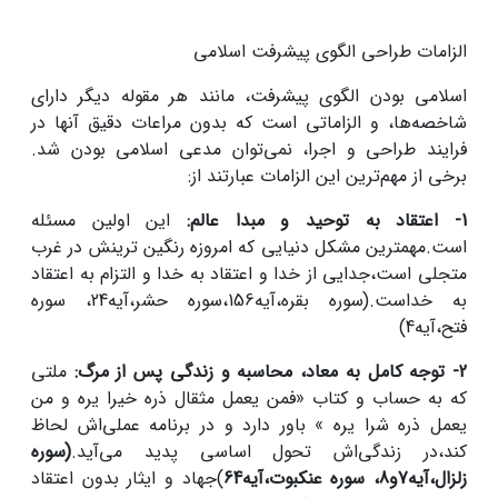
الزامات طراحی الگوی پیشرفت اسلامی
اسلامی بودن الگوی پیشرفت، مانند هر مقوله دیگر دارای
شاخصه‌ها، و الزاماتی است که بدون مراعات دقیق آنها در
فرایند طراحی و اجرا، نمی‌توان مدعی اسلامی بودن شد.
برخی از مهم‌ترین این الزامات عبارتند از:
1- اعتقاد به توحید و مبدا عالم:
این اولین مسئله
است.مهمترین مشکل دنیایی که امروزه رنگین ترینش در غرب
متجلی است،جدایی از خدا و اعتقاد به خدا و التزام به اعتقاد
به خداست.(سوره بقره،آیه156،سوره حشر،آیه24، سوره
فتح،آیه4)
2- توجه کامل به معاد، محاسبه و زندگی پس از مرگ:
ملتی
که به حساب و کتاب «فمن یعمل مثقال ذره خیرا یره و من
یعمل ذره شرا یره » باور دارد و در برنامه عملی‌اش لحاظ
کند،در زندگی‌اش تحول اساسی پدید می‌آید.
(سوره
زلزال،آیه7و8، سوره عنکبوت،آیه64
)جهاد و ایثار بدون اعتقاد