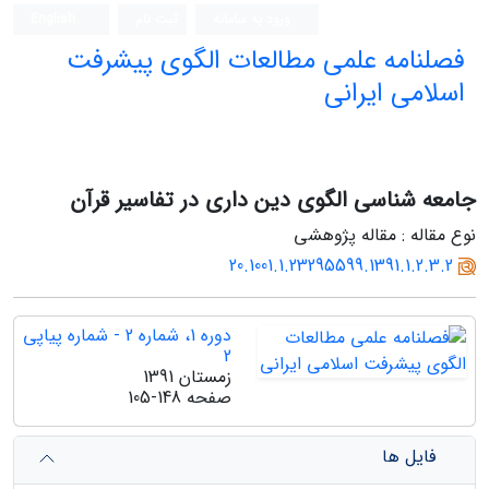
ورود به سامانه
ثبت نام
English
فصلنامه علمی مطالعات الگوی پیشرفت
اسلامی ایرانی
جامعه شناسی الگوی دین داری در تفاسیر قرآن
نوع مقاله : مقاله پژوهشی
20.1001.1.23295599.1391.1.2.3.2
دوره 1، شماره 2 - شماره پیاپی
2
زمستان 1391
صفحه
105-148
فایل ها