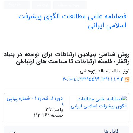
ورود به سامانه
ثبت نام
English
فصلنامه علمی مطالعات الگوی پیشرفت
اسلامی ایرانی
روش شناسی بنیادین ارتباطات برای توسعه در بنیاد
راکفلر ؛ فلسفه ارتباطات تا سیاست های ارتباطی
نوع مقاله : مقاله پژوهشی
20.1001.1.23295599.1391.1.1.7.4
دوره 1، شماره 1 - شماره پیاپی
1
پاییز 1391
صفحه
193-262
فایل ها