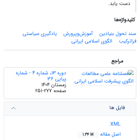
دست یابد.
کلیدواژه‌ها
سند تحول بنیادین
آموزش‌وپرورش
یادگیری سیاستی
فراترکیب
الگوی اسلامی ایرانی
مراجع
دوره 13، شماره 4 - شماره
پیاپی 36
زمستان 1404
صفحه
251-277
فایل ها
XML
اصل مقاله
1.34 M