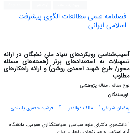
ورود به سامانه
ثبت نام
English
فصلنامه علمی مطالعات الگوی پیشرفت
اسلامی ایرانی
آسیب‌شناسی رویکردهای بنیاد ملی نخبگان در ارائه
تسهیلات به استعدادهای برتر (هسته‌های مسئله
محور/ طرح شهید احمدی روشن) و ارائه راهکارهای
مطلوب
نوع مقاله : مقاله پژوهشی
نویسندگان
2
1
رمضان شریفی
مالک ذوالقدر
فرشید جعفری پایبندی
3
1
دانشجوی دکترای علوم سیاسی. سیاستگذاری عمومی، دانشگاه
آزاد اسلامی واحد زنجان، زنجان، ایران