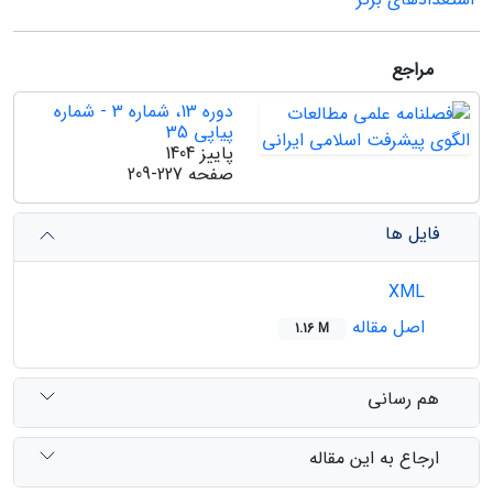
مراجع
دوره 13، شماره 3 - شماره
پیاپی 35
پاییز 1404
صفحه
209-227
فایل ها
XML
اصل مقاله
1.16 M
هم رسانی
ارجاع به این مقاله