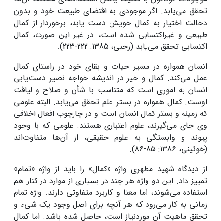
تحقق می‌یابد. اگر موجودی به اقتضای طبیعت خود و بدون
دخالت اختیار به کمال خویش دست یابد، برخوردار از کمال
طبیعی و غیراکتسابی شده ‌است، در غیر این صورت، کمال
اکتسابی تحقق می‌یابد (رجبی، 1385: 222-223).
انسان همواره در مسیر حیات و بقای خود در راستای کمال
عمل می‌کند. کمال و خیر در اندیشه خواجه‌ نصیر دست‌یابی
انسان به اموری است که متناسب با شأن و صلاح و لیاقت
اوست. کمال همواره در بستر علم تحقق می‌یابد. البته علومی
که زمینه و بستر کمال انسان است و در چارچوب افعال اخلاقی
وی جای می‌گیرند، علوم اعتباری هستند. علومی که با وجود
پیوند و وابستگی به علوم حقیقی، از آن‌ها متفاوت‌اند
(خوئینی، 1386: 85-86).
از دیدگاه شهید مطهری واژه «کمال» را باید از واژه «تمام»
تمییز داد. این دو واژه هر چند در بسیاری از موارد در کنار هم
استفاده می‌شوند، اما معنا و کاربرد متفاوتی دارند. واژه تمام
زمانی به کار می‌رود که هر آنچه برای اصل وجود یک شیء و
تحقق ماهیت آن موردنیاز است، حاصل شده ‌باشد. اما کمال