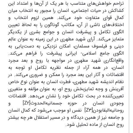
تزاحم خواهش‌های متناسب با هر یک از آن‌ها و امتداد این
کشاکش در حیات اجتماعی، انسان را مجبور به انتخاب میان
کمال قوای متفاوت خود می‌کند. همین لزوم انتخاب و
اختلاف‌های ناشی از آن، مکاتب گوناگون را به لحاظ تعیین
الگوی تکامل و پیشرفت انسان و جوامع بشری از یکدیگر
متمایز می‌کند. آرای شهید مطهری در این زمینه به عنوان عالِم
دینی و فیلسوف مسلمان، امکان نزدیکی به دست‌یابی به
الگوی جامع اسلامی- ایرانی پیشرفت را فراهم می‌کند.
واقع‌انگاری شهید مطهری در مواجهه با روح و بعد مجرد
انسان، در همه آراء از جمله نظریه تکامل او توجه به
اقتضائات و آثار این بعد مجرد را ممکن و ضروری می‌کند. در
نظام اندیشه شهید مطهری، فطرت انسان به عنوان نوع خاص
آفرینش و وجه تمایزبخش روح او، به عنوان مؤلفه و متغیری
تعیین‌کننده در بحث تکامل خود را نشان می‌دهد. اقتضائات
وجودی انسان در حوزه جسمانیه‌الحدوث[Z2] و
روحانیه‌البقابودن[Z3] نفس او موجب می‌شود که کمال انسان
و جامعه نیز از همین دیدگاه و در مسیر استقلال هر چه بیشتر
روح انسان از ماده تحلیل شود.