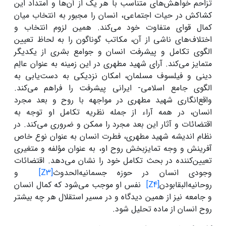
تزاحم خواهش‌های متناسب با هر یک از آن‌ها و امتداد این
کشاکش در حیات اجتماعی، انسان را مجبور به انتخاب میان
کمال قوای متفاوت خود می‌کند. همین لزوم انتخاب و
اختلاف‌های ناشی از آن، مکاتب گوناگون را به لحاظ تعیین
الگوی تکامل و پیشرفت انسان و جوامع بشری از یکدیگر
متمایز می‌کند. آرای شهید مطهری در این زمینه به عنوان عالِم
دینی و فیلسوف مسلمان، امکان نزدیکی به دست‌یابی به
الگوی جامع اسلامی- ایرانی پیشرفت را فراهم می‌کند.
واقع‌انگاری شهید مطهری در مواجهه با روح و بعد مجرد
انسان، در همه آراء از جمله نظریه تکامل او توجه به
اقتضائات و آثار این بعد مجرد را ممکن و ضروری می‌کند. در
نظام اندیشه شهید مطهری، فطرت انسان به عنوان نوع خاص
آفرینش و وجه تمایزبخش روح او، به عنوان مؤلفه و متغیری
تعیین‌کننده در بحث تکامل خود را نشان می‌دهد. اقتضائات
وجودی انسان در حوزه جسمانیه‌الحدوث
[Z3]
و
روحانیه‌البقابودن
[Z4]
نفس او موجب می‌شود که کمال انسان
و جامعه نیز از همین دیدگاه و در مسیر استقلال هر چه بیشتر
روح انسان از ماده تحلیل شود.