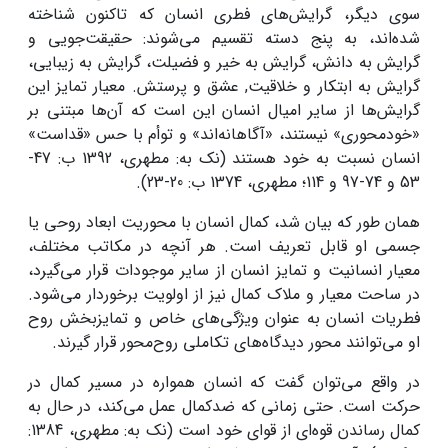
سوی دیگر، گرایش‌های فطری انسان که تاکنون شناخته
شده‌اند، به پنج دسته تقسیم‌ می‌شوند: حقیقت‌جویی و
گرایش به دانش، گرایش به خیر و فضیلت، گرایش به زیبایی،
گرایش به ابتکار و خلاقیت, عشق و پرستش. معیار تمایز این
گرایش‌ها از سایر امیال انسان این است که آن‌ها مبتنی بر
«خودمحوری» نیستند، «آگاهانه‌اند» و توأم با حس «قداست»
انسان نسبت به خود هستند (نک به: مطهری، 1392 ب: 47-
53 و 74-97 و 114؛ مطهری، 1374 ب: 20-23).
همان طور که بیان شد، کمال انسان با محوریت ابعاد روحی یا
جسمی او قابل تعریف است. هر آنچه در مکاتب مختلف،
معیار انسانیت و تمایز انسان از سایر موجودات قرار می‌گیرد،
در ساحت معیار و ملاک کمال نیز از اولویت برخوردار می‌شود.
فطریات انسان به عنوان ویژگی‌های خاص و تمایزبخش روح
او می‌توانند محور دیدگاه‌های تکاملی روح‌محور قرار گیرند.
در واقع می‌توان گفت که انسان همواره در مسیر کمال در
حرکت است. حتی زمانی که ضدکمال عمل می‌کند، در حال به
کمال رساندن قوه‌ای از قوای خود است (نک به: مطهری، 1384: