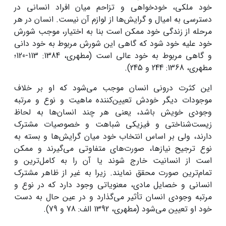
خود ملکی، خودخواهی و تزاحم میان افراد انسانی در
دسترسی به امیال و گرایش‌ها از لوازم آن نیست. انسان در هر
مرحله از زندگی خود ممکن است بنا به اختیار، موجب شورش
خود علیه خود شود که گاهی این شورش مربوط به خود دانی
و گاهی مربوط به خود عالی است (مطهری، 1384: 113-120؛
مطهری، 1368: 244 و 245).
این کثرت درونی انسان موجب می‌شود که او بر خلاف
موجودات دیگر خودش تعیین‌کننده ماهیت و نوع و مرتبه
وجودی خویش باشد، یعنی هر چند انسان‌ها به لحاظ
زیست‌شناختی و فیزیکی شباهت و خصوصیات مشترک
دارند، ولی بر اساس انتخاب خود میان گرایش‌ها و بسته به
نوع ترجیح نیازها، صورت‌های متفاوتی می‌گیرند و ممکن
است از انسانیت خارج شوند یا آن را به کامل‌ترین و
تمام‌ترین صورت محقق نمایند. زیرا به غیر از ظاهر مشترک
انسانی و خصایل مادی، معنویاتی وجود دارد که در نوع و
مرتبه وجودی انسان تأثیر می‌گذارد و در عین حال به دست
خود او تعیین می‌شود (مطهری، 1392 الف: 78 و 79).