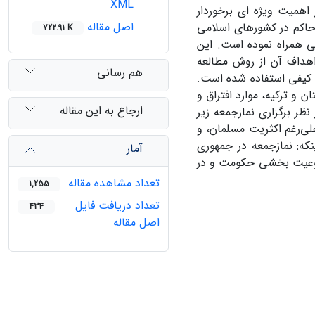
XML
اهمیت ویژه ای برخوردار
اصل مقاله
 حاکم در کشورهای اسلامی
722.91 K
ی همراه نموده است. این
اهداف آن از روش مطالعه
هم رسانی
ی کیفی استفاده شده است.
 و ترکیه، موارد افتراق و
ارجاع به این مقاله
ظر برگزاری نمازجمعه زیر
لی‌رغم اکثریت مسلمان، و
که: نمازجمعه در جمهوری
آمار
روعیت بخشی حکومت و در
تعداد مشاهده مقاله
1,255
تعداد دریافت فایل
434
اصل مقاله