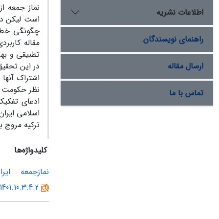
نماز جمعه ا
اطلاعات نشریه
است لیکن در 
چگونگی خط م
راهنمای نویسندگان
مقاله کاربر
تطبیقی و بهر
ارسال مقاله
در این تحقیق
اشتراک آنها 
نظر حکومت مر
تماس با ما
ادعای تفکیک
اسلامی ایرا
ترکیه مروج 
کلیدواژه‌ها
نمازجمعه
ایرا
1401.10.3.4.2