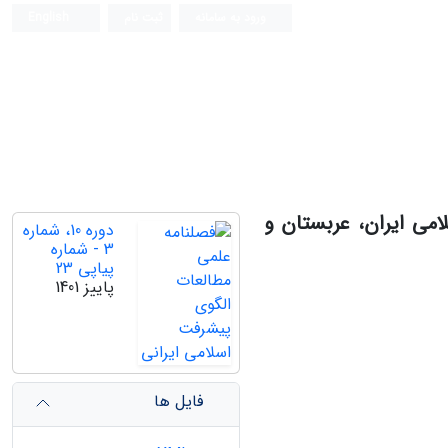
ورود به سامانه
ثبت نام
English
امی ایران، عربستان و
دوره 10، شماره
3 - شماره
پیاپی 23
پاییز 1401
فایل ها