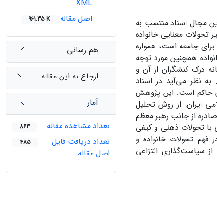
XML
اصل مقاله
961.35 K
ین مجال اسناد منتسب به
ر تحولات معنایی خانواده
 برای جامعه است، همواره
هم رسانی
واده همچنین مورد توجه
نه درک کنشگران از آن و
ارجاع به این مقاله
ه نظر می‌آید در اسناد
ن حاکم است. این پژوهش
آمار
می ایران، از روش تحلیل
ادره از جانب رهبر معظم
تعداد مشاهده مقاله
ی با تحولات ذهنی و کیفی
863
ر فهم تحولات خانواده و
تعداد دریافت فایل
485
از سیاست‌گذاری انتزاعی
اصل مقاله