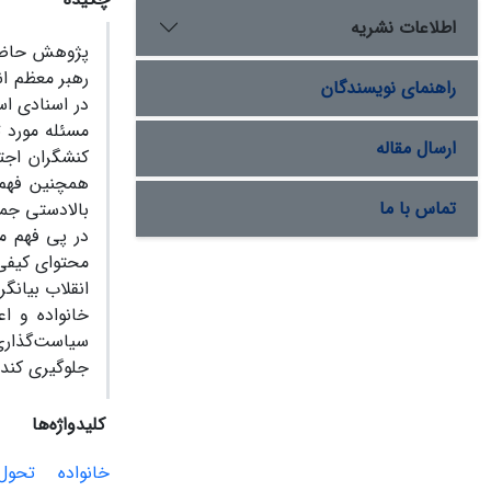
اطلاعات نشریه
پژوهش حاضر 
رهبر معظم ان
راهنمای نویسندگان
در اسنادی اس
مسئله مورد 
ارسال مقاله
کنشگران اجت
همچنین فهم 
تماس با ما
بالادستی جم
در پی فهم م
محتوای کیفی
انقلاب بیانگ
خانواده و اع
سیاست‌گذاری
جلوگیری کند.
کلیدواژه‌ها
خانواده
تحول