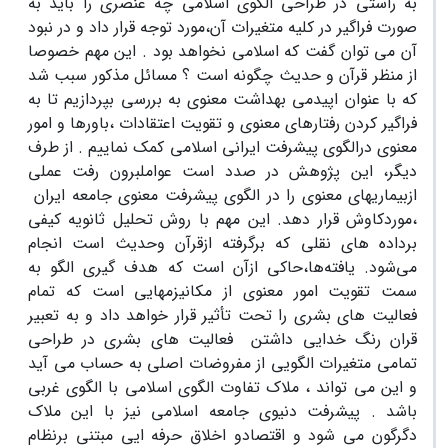
به راستی در طراحی الگوی اسلامی چه عنصری را باید به
صورت فراگیر در کلیه متغیرات آن،مورد توجه قرار داد و در نبود
آن می توان گفت که اسلامی نخواهد بود . این مهم خصوصا
از منظر قرآن و حدیث چگونه است ؟ مسائل مذکور سبب شد
که با عنوان اپیدمی بهداشت معنوی به بررسی بپردازیم تا به
فراگیر کردن رفتارهای معنوی و تقویت اعتقادات ،باورها و امور
معنوی درالگوی پیشرفت ایرانی اسلامی کمک نماییم . از طرف
دیگر، این پژوهش در صدد است عوامل­برون رفت عملی
ازبیماریهای معنوی را در الگوی پیشرفت معنوی جامعه ایران
،موردکاوش قرار دهد. این مهم با روش تحلیل ثانویه کیفی
برداده های نقلی که برگرفته ازقرآن وحدیث است انجام
می‌شود. یافته‌ها،حاکی ازآن است که هدف گیری الگو به
سمت تقویت امور معنوی از مکانیزمهایی است که تمام
فعالیت های بشری را تحت تأثیر قرار خواهد داد و به تعبیر
قران رنگ خدایی داشتن فعالیت های بشری در طراحی
تمامی متغیرات الگویی از مفروضات اصلی به حساب می آید
و این می تواند ، ملاک تفاوت الگوی اسلامی با الگوی غربی
باشد . پیشرفت دنیوی جامعه اسلامی نیز با این ملاک
دگرگون می شود و اقتصادو اخلاق حرفه ایی مبتنی برنظام