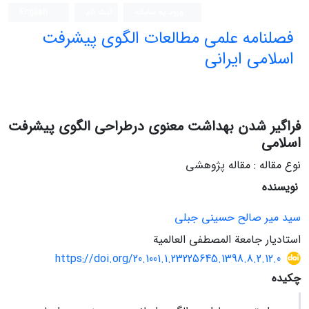
ورود به سامانه
ثبت نام
English
فصلنامه علمی مطالعات الگوی پیشرفت
اسلامی ایرانی
فراگیر شدن بهداشت معنوی درطراحی الگوی پیشرفت
اسلامی
نوع مقاله : مقاله پژوهشی
نویسنده
سید میر صالح حسینی جبلی
استادیار جامعة المصطفی العالمیة
https://doi.org/20.1001.1.23225645.1398.8.2.12.0
چکیده