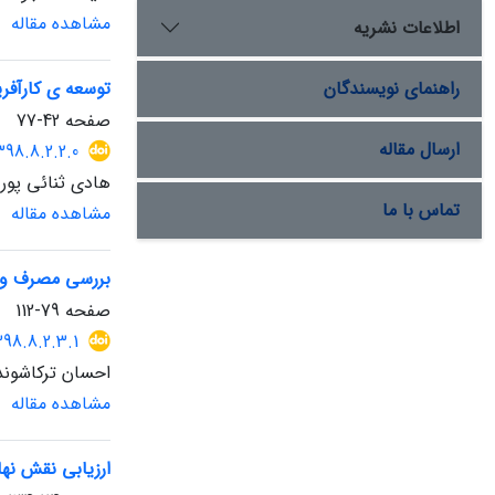
مشاهده مقاله
اطلاعات نشریه
راهنمای نویسندگان
توسعه ی کارآفری
صفحه
42-77
ارسال مقاله
398.8.2.2.0
هادی ثنائی پور
تماس با ما
مشاهده مقاله
بررسی مصرف و 
صفحه
79-112
398.8.2.3.1
احسان ترکاشوند
مشاهده مقاله
ارزیابی نقش نه