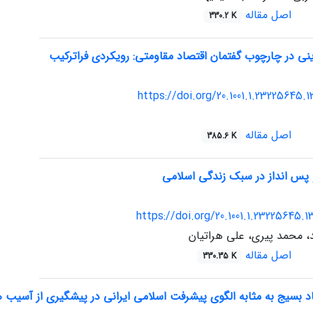
اصل مقاله
330.2 K
نی در چارچوب گفتمان اقتصاد مقاومتی: رویکردی فراترکیب
https://doi.org/20.1001.1.23225645.1
اصل مقاله
385.6 K
پس انداز در سبک زندگی اسلامی
https://doi.org/20.1001.1.23225645.1
، محمد پیری، علی هراتیان
اصل مقاله
330.35 K
اد بسیج به مثابه الگوی پیشرفت اسلامی ایرانی در پیشگیری از آسیب 