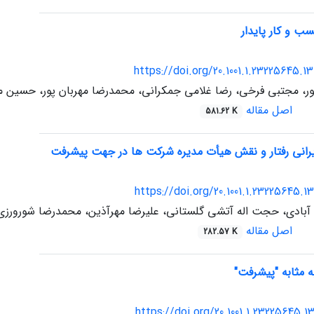
ب و کار پایدار
https://doi.org/20.1001.1.23225645.1
ر، مجتبی فرخی، رضا غلامی جمکرانی، محمدرضا مهربان پور، حسین م
اصل مقاله
581.62 K
یرانی رفتار و نقش هیأت مدیره شرکت ها در جهت پیشرفت
https://doi.org/20.1001.1.23225645.1
 آبادی، حجت اله آتشی گلستانی، علیرضا مهرآذین، محمدرضا شورورزی
اصل مقاله
282.57 K
 مثابه "پیشرفت"
https://doi.org/20.1001.1.23225645.1