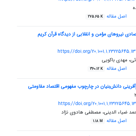
ه
اصل مقاله
275.65 K
دی نیروهای مؤمن و انقلابی از دیدگاه قرآن کریم
https://doi.org/20.1001.1.23225645.13
ئی، مهدی باکویی
اصل مقاله
360.12 K
آفرینی دانش‌بنیان در چارچوب مفهومی اقتصاد مقاومتی
https://doi.org/20.1001.1.23225645.13
مد ضیاء الدینی، مصطفی هادوی نژاد
اصل مقاله
1.18 M