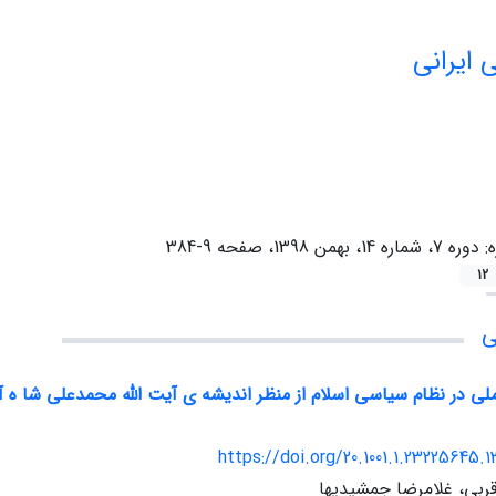
 ایرانی
ه:
دوره 7، شماره 14، بهمن 1398، صفحه 9-384
12
ی
لی در نظام سیاسی اسلام از منظر اندیشه ی آیت الله محمدعلی شا ه آب
https://doi.org/20.1001.1.23225645.1
بی، غلامرضا جمشیدیها