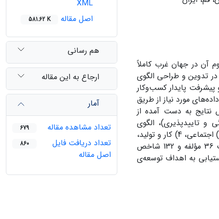
XML
اصل مقاله
581.62 K
هم رسانی
آن در جهان غرب کاملاً
ر تدوین و طراحی الگوی
ارجاع به این مقاله
پیشرفت پایدار کسب‌وکار
ده‌های مورد نیاز از طریق
آمار
 نتایج به دست آمده از
ی و تاییدپذیری)، الگوی
تعداد مشاهده مقاله
679
اسلامی کسب‌وکار پایدار در برگیرنده‌ی هفت بعد: 1) اقتصادی، 2) زیست محیطی، 3) اجتماعی، 4) کار و تولید،
تعداد دریافت فایل
860
5) مدیریت و رهبری، 6) سرمایه انسانی و 7) پیشرفت و تعالی است که در قالب 36 مؤلفه و 132 شاخص
اصل مقاله
ستیابی به اهداف توسعه‌ی