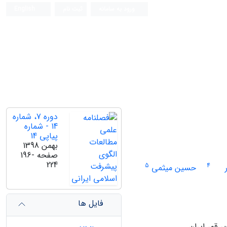
ورود به سامانه
ثبت نام
English
دوره 7، شماره
14 - شماره
پیاپی 14
بهمن 1398
صفحه
196-
224
5
4
حسین میثمی
فایل ها
 قم، ایران