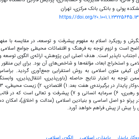
شکده پولی و بانکی بانک مرکزی، تهران
https://doi.org/20.1001.1.23225645.1
و رویکرد اسلام به مفهوم پیشرفت و توسعه، در مقایسه با مفهوم 
 است و لزوم توجه به فرهنگ و اقتضائات محیطی جوامع اسلامی د
اجتناب ناپذیر است. هدف اصلی این پژوهش، ارائه‌ی الگوی توسعه و 
لامی و استخراج ابعاد، مؤلفه‌ها و شاخص‌های آن بود. برای این منظور دا
ی کیفی متون اسلامی به روش استقرایی جمع‌آوری گردید. براساس
 توجه به اعتبار نتایج حاصله (باورپذیری، انتقال‌پذیری، وابستگ
 در پرتو دو اصل اساسی و بنیادین اسلامی (عدالت و اخلاق)، امکان د
ی را بیش از پیش فراهم خواهد آورد.
کار پایدار
پایداری اسلامی
الگوی اسلامی