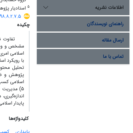
اطلاعات نشریه
5
استادیار پژوه
398.8.2.7.5
راهنمای نویسندگان
چکیده
تفاوت نگرش 
ارسال مقاله
مشخص و واضح
اسلامی امری 
تماس با ما
با رویکرد اس
تحلیل محتوا
پژوهش و ضمن
اندازه‌گیری،
پایدار اسلام
کلیدواژه‌ها
پایداری
کسب‌و