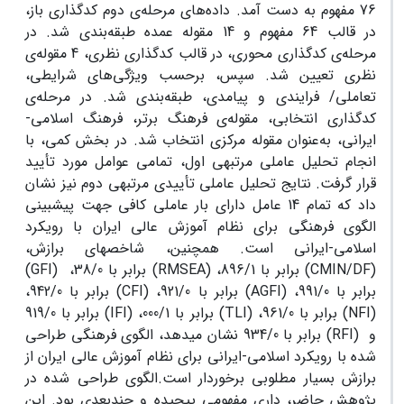
76 مفهوم به دست آمد. داده‌های مرحله‌ی دوم کدگذاری باز،
در قالب 64 مفهوم و 14 مقوله عمده طبقه‌بندی شد. در
مرحله‌ی کدگذاری محوری، در قالب کدگذاری نظری، 4 مقوله‌ی
نظری تعیین شد. سپس، برحسب ویژگی‌های شرایطی،
تعاملی/ فرایندی و پیامدی، طبقه‌بندی شد. در مرحله‌ی
کدگذاری انتخابی، مقوله‌ی فرهنگ برتر، فرهنگ اسلامی-
ایرانی، به‌عنوان مقوله مرکزی انتخاب شد. در بخش کمی، با
انجام تحلیل عاملی مرتبه­ی اول، تمامی عوامل مورد تأیید
قرار گرفت. نتایج تحلیل عاملی تأییدی مرتبه­ی دوم نیز نشان
داد که تمام 14 عامل دارای بار عاملی کافی جهت پیش­بینی
الگوی فرهنگی برای نظام آموزش عالی ایران با رویکرد
اسلامی-ایرانی است. همچنین، شاخص­های برازش،
(CMIN/DF) برابر با 896/1، (RMSEA) برابر با 38/0، (GFI)
برابر با 991/0، (AGFI) برابر با 921/0، (CFI) برابر با 942/0،
(NFI) برابر با 961/0، (TLI) برابر با 000/1، (IFI) برابر با 919/0
و
(RFI) برابر با 934/0 نشان می­دهد، الگوی فرهنگی طراحی
شده با رویکرد اسلامی-ایرانی برای نظام آموزش عالی ایران از
برازش بسیار مطلوبی برخوردار است.الگوی طراحی شده در
پژوهش حاضر، داری مفهومی پیچیده و چندبعدی بود. این