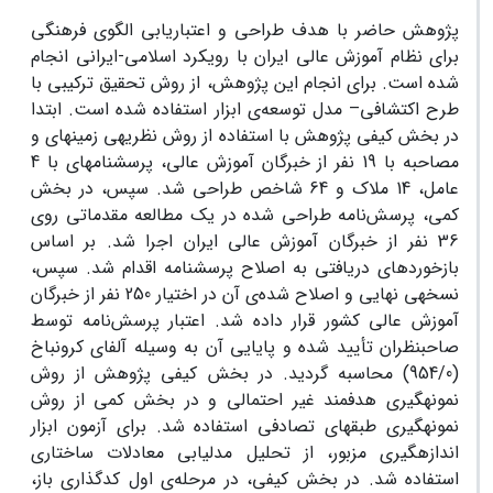
پژوهش حاضر با هدف طراحی و اعتباریابی الگوی فرهنگی
برای نظام آموزش عالی ایران با رویکرد اسلامی-ایرانی انجام
شده است. برای انجام این پژوهش، از روش تحقیق ترکیبی با
طرح اکتشافی– مدل توسعه‌ی ابزار استفاده شده است. ابتدا
در بخش کیفی پژوهش با استفاده از روش نظریه­ی زمینه­ای و
مصاحبه با 19 نفر از خبرگان آموزش عالی، پرسش­نامه­ای با 4
عامل، 14 ملاک و 64 شاخص طراحی شد. سپس، در بخش
کمی، پرسش‌نامه طراحی شده در یک مطالعه مقدماتی روی
36 نفر از خبرگان آموزش عالی ایران اجرا شد. بر اساس
بازخوردهای دریافتی به اصلاح پرسش­نامه اقدام شد. سپس،
نسخه­ی نهایی و اصلاح شده‌ی آن در اختیار 250 نفر از خبرگان
آموزش عالی کشور قرار داده شد. اعتبار پرسش‌نامه توسط
صاحب­نظران تأیید شده و پایایی آن به وسیله آلفای کرونباخ
(954/0) محاسبه گردید. در بخش کیفی پژوهش از روش
نمونه­گیری هدفمند غیر احتمالی و در بخش کمی از روش
نمونه­گیری طبقه­ای تصادفی استفاده شد. برای آزمون ابزار
اندازه­گیری مزبور، از تحلیل مدل­یابی معادلات ساختاری
استفاده شد. در بخش کیفی، در مرحله‌ی اول کدگذاری باز،