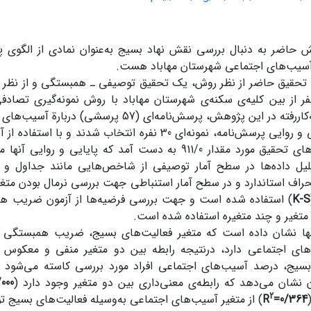
 حاضر به دنبال بررسی نقش نهاد بسیج به‌عنوان نمادی از الگوی پ
آسیب‌های اجتماعی شهرستان مهاباد هست.
 تحقیق حاضر از نظر روش، یک تحقیق توصیفی ـ همبستگی و از نظر 
ظور 382 نفر از بین کلیه‌ی سکنه‌ی­ شهرستان مهاباد با روش نمونه‌گیری تصا
اندازه‌گیری به‌کاررفته در این پژوهش، پرسش‌نامه‌ای (7
بررسی پایایی و روایی پرسش‌نامه، نمونه‌ای 30 نفره انتخاب شدند
کلیه‌ی متغیرهای تحقیق مورد مقدار 911/0 به دست آمد که پایایی و
لیل داده‌ها در سطح آمار توصیفی از شاخص‌هایی مانند جداول و نم
حراف استاندارد و در سطح آمار استنباطی جهت بررسی نرمال بودن متغیر
K-S
) استفاده‌ شده است و جهت بررسی فرضیه‌ها از آزمون ضریب ه
تغیر و چند متغیره استفاده‌ شده است.
ه­ها نشان داده است که متغیر فعالیت‌های بسیج، ضریب همبستگی 603
های اجتماعی دارد، درنتیجه رابطه بین دو متغیر منفی و معکوس ا
بسیج، درصد آسیب‌های اجتماعی افراد مورد بررسی کاسته می‌شود و
 نشان می‌دهد که رابطه‌ی معنی‌داری بین دو متغیر وجود دارد (
000
2
=0/364
R
) از متغیر آسیب‌های اجتماعی به‌وسیله فعالیت‌های بسیج 