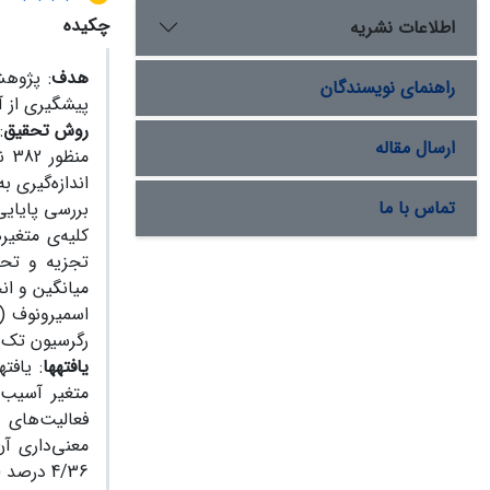
چکیده
اطلاعات نشریه
هدف
: پژوهش
راهنمای نویسندگان
پیشگیری از 
روش تحقیق
:
ارسال مقاله
من
تماس با ما
تجزیه ‌و تح
میانگین و ان
اسمیرونوف (
رگرسیون تک م
یافته­ها
: یافت
متغیر آسیب‌
فعالیت‌های 
معنی‌داری آن
4/36 درصد (