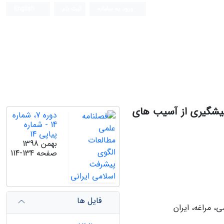
ورود به سامانه
ثبت نام
English
 پیشگیری از آسیب های
دوره 7، شماره
14 - شماره
پیاپی 14
بهمن 1398
صفحه
114-134
فایل ها
 مراغه، ایران