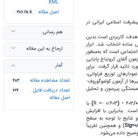
XML
اصل مقاله
387.25 K
یشرفت اسلامی ایرانی در
هم رسانی
هدف، کاربردی است.بدین
دفی ساده انتخاب شد. ابزار
ارجاع به این مقاله
5 پرسشی) دربارة آسیب‌های اجتماعی است که به‌منظور
 و با استفاده از آزمون آلفای کرونباخ پایایی
آمار
 روایی آنها مورد تائید قرار گرفت. برای
ودارهای توزیع فراوانی،
تعداد مشاهده مقاله
ها از آزمون کولموگوروف-
483
مبستگی پیرسون و تحلیل
تعداد دریافت فایل
624
اصل مقاله
/0 - (
R =- 0/603
)
با
ست. بنابراین با افزایش
 نتایج با توجه به سطح
Sig=0/
) و هم­چنین تقریباً
توضیح داده می‌شود.