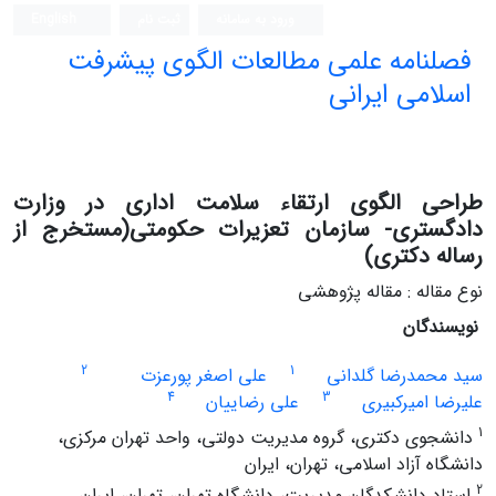
ورود به سامانه
ثبت نام
English
فصلنامه علمی مطالعات الگوی پیشرفت
اسلامی ایرانی
طراحی الگوی ارتقاء سلامت اداری در وزارت
دادگستری- سازمان تعزیرات حکومتی(مستخرج از
رساله دکتری)
نوع مقاله : مقاله پژوهشی
نویسندگان
2
1
سید محمدرضا گلدانی
علی اصغر پورعزت
4
3
علیرضا امیرکبیری
علی رضاییان
1
دانشجوی دکتری، گروه مدیریت دولتی، واحد تهران مرکزی،
دانشگاه آزاد اسلامی، تهران، ایران
2
استاد دانشکدگان مدیریت، دانشگاه تهران، تهران، ایران