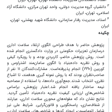
3
دانشیار، گروه مدیریت دولتی، واحد تهران مرکزی، دانشگاه آزاد
اسلامی، تهران، ایران
4
استاد، مدیریت رفتار سازمانی، دانشگاه شهید بهشتی، تهران،
ایران
چکیده
پژوهش حاضر با هدف طراحی الگوی ارتقاء سلامت اداری
درسازمان تعزیرات حکومتی در وزارت دادگستری انجام شده
است. روش پژوهش حاضر، کاربردی بوده، و با رویکرد کیفی
و روش نظریه داده‌بنیاد با الگوی سامان‌مند اشتراوس و
کوربین (1990) انجام پذیرفته‌است. مشارکت‌کنندگان 11 نفر از
صاحب‌نظران بودند که با روش نمونه گیری هدفمند، تا اشباع
نظری، انتخاب شدند.جمع‌آوری داده‌ها، با استفاده از مصاحبه
نیمه ساختار یافته انجام شد.اعتبار پژوهش، براساس
شاخص‌های ارزیابی کیفیت نظریه داده‌بنیاد تأمین گردید.
نتایج نشان داد که مقوله‌های محوری سلامت اداری، عبارتند
از شفاف‌سازی، پاسخگویی و قانون‌گرایی. شرایط علی نیز
شامل اتوماسیون، ایجاد کدها و شاخص‌های سلامت اداری،