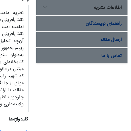
اطلاعات نشریه
نظریه امامت
نقش‌آفرینی ف
راهنمای نویسندگان
امامت امت ر
نقش‌آفرینی م
ارسال مقاله
آن‌چه تحلی
رییس‌‌جمهور
به‌عنوان ستو
تماس با ما
کتابخانه‌ای
مبتنی بر قان
که شهید رئیس
موفق از جایگ
مقاله، با ار
چارچوب نظری
ولایتمداری و
کلیدواژه‌ها