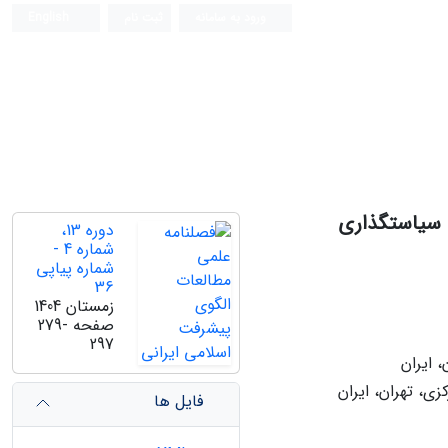
ورود به سامانه
ثبت نام
English
ی سیاستگذاری
دوره 13،
شماره 4 -
شماره پیاپی
36
زمستان 1404
صفحه
279-
297
 ایران
ی، تهران، ایران
فایل ها