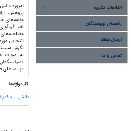
امروزه دانش
اطلاعات نشریه
پژوهش، ارائ
مؤلفه‌های حک
راهنمای نویسندگان
نظر گردآوری
مصاحبه‌های ن
ارسال مقاله
انتخابی مورد
نگرش سیستما
به صورت هم
تماس با ما
«سیاستگذاری
«پیامدهای ف
کلیدواژه‌ها
دانش
حکمران