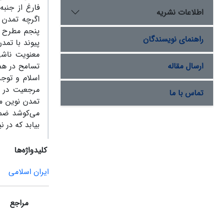
فارغ از جنبه
اطلاعات نشریه
اگرچه تمدن 
پنجم مطرح شد
راهنمای نویسندگان
پیوند با تمد
معنویت ناشی 
ارسال مقاله
تسامح در همگ
اسلام و توجه
مرجعیت در ع
تماس با ما
تمدن نوین م
می‌کوشد ضمن
بیابد که در 
کلیدواژه‌ها
ایران اسلامی
مراجع