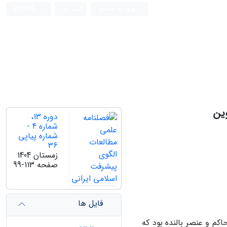
ورود به سامانه
ثبت نام
English
وین
دوره 13،
شماره 4 -
شماره پیاپی
36
زمستان 1404
صفحه
99-113
فایل ها
اکم و عنصر بالنده بود که