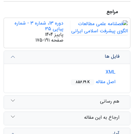
مراجع
دوره 13، شماره 3 - شماره
پیاپی 35
پاییز 1404
صفحه
175-191
فایل ها
XML
اصل مقاله
856.29 K
هم رسانی
ارجاع به این مقاله
آمار