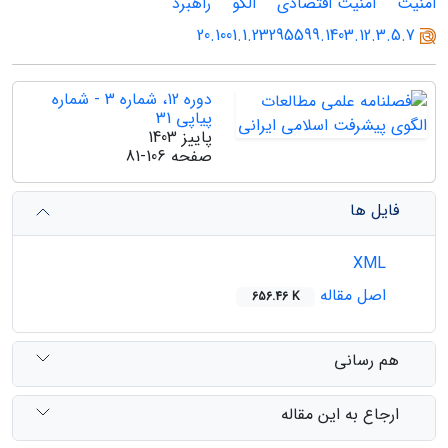
امنیت
امنیت اقتصادی
الگو
راهبرد
20.1001.1.23295599.1403.12.3.5.7
دوره 12، شماره 3 - شماره
پیاپی 31
پاییز 1403
صفحه
81-106
فایل ها
XML
اصل مقاله
656.46 K
هم رسانی
ارجاع به این مقاله