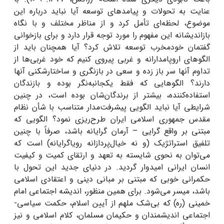
عنایت به تحولات و پیامدهای توسعه آیا نباید درباره این
موضوع، لحظه‌ای تأمل کرد و از مناظر مختلف و با نگاه
بازاندیشانه این مفهوم را مورد توجه قرار دارد و برای بازخوانی
گفتمان خودمخرب توسعه تلاش کرد؟ آیا همچنان باید از
الگوهای اروپامدارانه و غربی پیروی کنیم که خود غربی‌ها از
تداوم آنها سر باز زده و سعی در بازنگری و ساختارشکنی آنها
دارند؟ الگوهایی که فقط یکجانبه‌نگر بوده و بازندگان
استفاده‌کننده، بیشتر از برندگان‌شان بوده است، در چنین
شرایطی آیا نباید الگویی پیشرفت‌مدار متناسب با شأن نظام
مقدس جمهوری اسلامی ایران طرح‌ریزی نمود؟ الگویی که
مبتنی بر واقع گرایی – آرمان گرایانه باشد، صرفاً با چنین
تلفیق استراتژیک (و نه خیال‌پردازانه رویاگرایانه) است که
می‌توان به نحوی شایسته به تعهد و ارتقای کمیت و کیفیت
انسان ایرانی امیدوار گردید. در دنیای جدید این تحول با
حکمرانی خوبی که مبتنی بر مبانی دینی و اعتقادی اسلامی
باشد، میسر می‌شود. برای همین منظور، اندیشه اجتماعی امام
خمینی (ره) که بی‌شک ملهم از آیین اسلام، حکمت سیاسی-
اجتماعی اندیشمندان و حکیمان مسلمان، کلام اسلامی و نیز