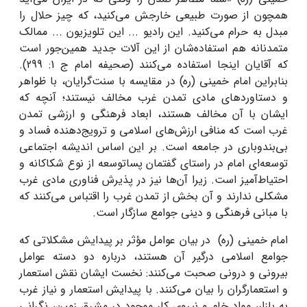
همچون از صورت طبیعی خارجش می‌کنید، که چیز حلال را
مبدل به حرام می‌کنید. این رادیو ... این تلویزیون ... ممالک
متمدنانه هم استفاده‌شان از این آلات جدید همین‌جور است
که آقایان اینجا استفاده می‌کنند (صحیفه امام ج 1: 299).
بنابراین امام خمینی (ره) در مقایسه با سنت‌گرایان، با ظواهر
و دستاوردهای مادی تمدن غرب مخالف نیستند؛ آنچه که
ایشان با آن مخالف هستند، ابعاد فرهنگی و ارزشی تمدن
غرب است که منافی ارزش‌های اسلامی و ترویج‌دهنده فساد و
بی‌بندوباری در جامعه است. بر این اساس اندیشه اجتماعی
توسعه‌ای امام در راستای گفتمان پساتوسعه از نوع شکاکانه و
احتیاط‌آمیز است. زیرا آن‌ها نیز در پذیرش فناوری مادی غرب
مشکلی ندارند و آن بخش از تمدن غرب را اقتباس می‌کنند که
با مبانی فرهنگی و دینی جوامع سازگار است.
امام خمینی (ره) در بیان عوامل مؤثر بر پیدایش مشکلاتی که
جوامع اسلامی درگیر آن هستند، درباره دو دسته عوامل
بیرونی و درونی صحبت می‌کنند: نخست ایشان نقش استعمار
و استعمارگران را بیان می‌کنند. با پیدایش استعمار و نیاز غرب
به بازار، مواد خام و نیروی کار موجود در مشرق زمین، نگرانی