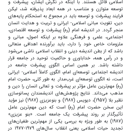
اسلامی قائل هستند. با اینکه در نگرش ایشان، پیشرفت و
توسعه متوازن و متناسب در همه ابعاد پذیرفته شد، لیکن
فرایند پیشرفت و توسعه باید در مجموع به استحکام پایه‌های
دین، تقویت مبانی اسلامی- ایرانی و تربیت و هدایت انسان
منجر گردد. در اندیشه امام (ره) پیشرفت و توسعه اقتصادی،
اجتماعی، علمی و فرهنگی علاوه‌ بر اینکه اصول، مبانی و
ملزومات خاص خود را دارد، باید برآورنده اهدافی متعالی
باشد که از بطن اندیشه دینی و انقلاب اسلامی ناشی می‌شود
و در رأس همه، خداباوری و حاکمیت توحید در جامعه قرار
داشته باشد. بر همین اساس الگوی پیشرفت جامعه در
اندیشه اجتماعی توسعه‌ای امام، الگوی کاملاً اسلامی- ایرانی
است، نه الگوی توسعه‌ای غرب‌مدار. به طور کلی، حضرت امام
(ره) مهم‌ترین عامل مؤثر بر پیشرفت و تعالی انسان را دین و
مذهب می‌داند. نتایج پژوهش‌های اندیشمندان پسانوسازی
نظیر بلا (1957)، دیویس (1987) و بنوعزیزی (1987) نیز مؤید
این سخن حضرت امام (ره) است که دین مهم‌ترین عامل
تأثیرگذار بر روند پیشرفت یک جامعه است. «بنو عزیزی»
(1987) به طور ویژه به بررسی یکی از مهم‌ترین طغیان‌های
تجدید حیات اسلامی یعنی انقلاب سال‌های 1979-1977 در