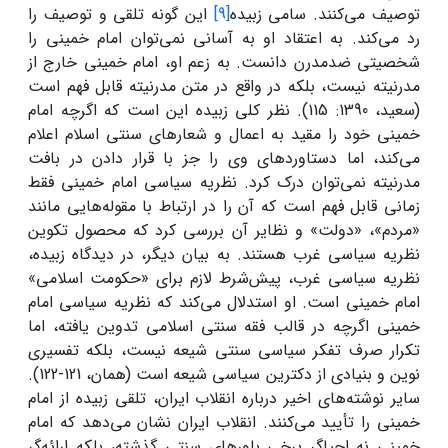
توصیف می‌کنند. سامی زبیده
[9]
این گونه تلقی و توصیف را
رد می‌کند. به اعتقاد او به آسانی نمی‌توان امام خمینی را
شخصیتی ضدمدرن دانست. به زعم او، امام خمینی خارج از
مدرنیته نیست، بلکه در واقع در متن مدرنیته قابل فهم است
(سعید، 1390: 115). نظر کلی زبیده این است که اگرچه امام
خمینی خود را مقید به اعمال و شعارهای سنتی اسلام اعلام
می‌کند، اما دستاوردهای وی را جز با قرار دادن در بافت
مدرنیته نمی‌توان درک کرد. نظریه سیاسی امام خمینی فقط
زمانی قابل فهم است که آن را در ارتباط با مقوله‌هایی مانند
«مردم»، «دولت» و نظایر آن بررسی کرد که محصول تکوین
نظریه سیاسی غرب هستند. به بیان دیگر، در دیدگاه زبیده،
نظریه سیاسی غرب، پیش‌شرط لازم برای «حکومت اسلامی»
امام خمینی است. او استدلال می‌کند که نظریه سیاسی امام
خمینی اگرچه در قالب فقه سنتی اسلامی تدوین یافته، اما
تکرار صرف تفکر سیاسی سنتی شیعه نیست، بلکه تفسیری
نوین و بنیادی از دکترین سیاسی شیعه است (همان، 121-122).
سایر نوشته‌های اخیر درباره انقلاب ایران، تلقی زبیده از امام
خمینی را تأیید می‌کنند. انقلاب ایران نشان می‌دهد که امام
خمینی نه احیاگر برخی باورهای سنتی گذشته، بلکه ارائه‌گر