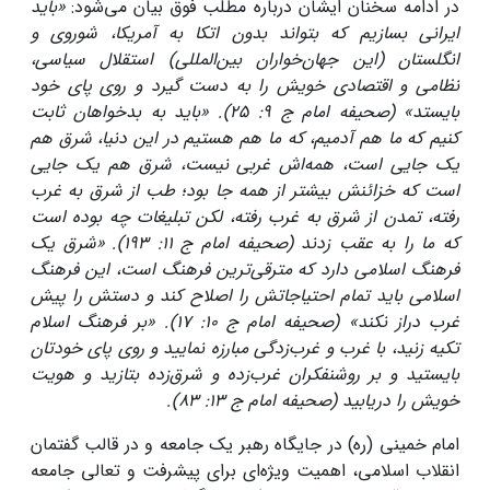
در ادامه سخنان ایشان درباره مطلب فوق بیان می‌شود:
«باید
ایرانی بسازیم که بتواند بدون اتکا به آمریکا، شوروی و
انگلستان (این جهان‌خواران بین‌المللی) استقلال سیاسی،
نظامی و اقتصادی خویش را به دست گیرد و روی پای خود
بایستد» (صحیفه امام ج 9: 25). «باید به بدخواهان ثابت
کنیم که ما هم آدمیم، که ما هم هستیم در این دنیا، شرق هم
یک جایی است، همه‌اش غربی نیست، شرق هم یک جایی
است که خزائنش بیشتر از همه جا بود؛ طب از شرق به غرب
رفته، تمدن از شرق به غرب رفته، لکن تبلیغات چه بوده است
که ما را به عقب زدند (صحیفه امام ج 11: 193). «شرق یک
فرهنگ اسلامی دارد که مترقی‌ترین فرهنگ است، این فرهنگ
اسلامی باید تمام احتیاجاتش را اصلاح کند و دستش را پیش
غرب دراز نکند» (صحیفه امام ج 10: 17). «بر فرهنگ اسلام
تکیه زنید، با غرب و غرب‌زدگی مبارزه نمایید و روی پای خودتان
بایستید و بر روشنفکران غرب‌زده و شرق‌زده بتازید و هویت
خویش را دریابید (صحیفه امام ج 13: 83).
امام خمینی (ره) در جایگاه رهبر یک جامعه و در قالب گفتمان
انقلاب اسلامی، اهمیت ویژه‌ای برای پیشرفت و تعالی جامعه