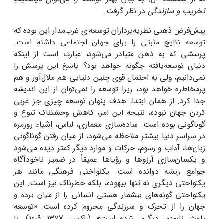
تخریب و سازندگی
در نظر گرفت.
پیش‌فرض ذهنی نظریه‌پردازان توسعه‌ای غرب‌مدار این بوده که
توسعه نتایج مثبتی را برای جهان اجتماعی داشته است.
پرسشی که به ذهن متبادر می‌شود، عبارت است از اینکه
دنیای توسعه‌یافته چگونه خواهد بود؟ پاسخ این پرسش را
نمی‌دانیم، ولی به احتمال قوی چنین دنیایی هم ملال‌آور و هم
پرمخاطره خواهد بود، زیرا توسعه را نمی‌توان از این اندیشه
جدا کرد. از همان ابتدا، هدف پنهان توسعه چیزی جز غربی
کردن جهان نبوده، نتیجه این امر، کاهش وحشتناک تنوع و
گوناگونی بوده است. ساده‌سازی معماری، لباس، اشیاء روزمره
در سراسر دنیا بیشتر ملاحظه می‌شود، از میان رفتن گوناگونی
زبان‌ها، آداب و رسوم، حرکات و موارد دیگر کمتر دیده می‌شود
و یکسان‌سازی آرزوها و رؤیاها عمیقاً در ضمیر ناخودآگاه
جوامع ریشه دوانده است. یکنواختی فرهنگی مانند هر
یکنواختی دیگری نه تنها بیهوده، بلکه خطرناک نیز است. این
یکنواختی گونه‌های بیشمار هستی انسانی را از میان برده و
جهان را از تحرک و سرزندگی محروم کرده است: «توسعه
باعث نابودی دیگری شده است
»
(زاکس، 1377: 9-10). با