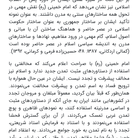
اسلامی نیز نشان می‌دهد که امام خمینی (ره) نقش مهمی در
تحول همه ساختارهای سنتی به مدرن داشتند. به عنوان نمونه
تأکید ایشان بر ساختار جمهوری به عنوان ساختار حکومت
اسلامی در عصر حاضر و هماهنگ ساختن آن با مبانی و
اصول اسلام، گام مهمی در ورود مفاهیم، نهادها و ساختارهای
مدرن به اندیشه سیاسی اسلام در عصر حاضر بوده است
(کمالی اردکانی، 1387: 48؛ حسین‌زاده‌ فرمی و کرمانی، 1392).
امام خمینی (ره) با صراحت اعلام می‌کند که مخالفتی با
استفاده از دستاوردهای مثبت تمدن جدید ندارد و اسلام نیز
مخالف پیشرفت و تجدد نیست. ایشان در عین حال همواره با
ترویج فساد به اسم تمدن و پیشرفت مخالفت می‌نمودند.
همان‌طور که قبلاً بیان گردید، معمولاً مبلغان و مروجان تجدد
در کشورهایی مانند ایران به جای آنکه از دستاوردهای مثبت
و اساسی مدرنیته استفاده کنند، به نمودهای ظاهری و پوچ
تمدن غربی تمسک می‌کردند، از آن برای گسترش فحشا
استفاده می‌نمودند و با استناد به فرمایش استاد شریعتی،
تجدد را به نام تمدن به خورد جوامع می‌دادند. به اعتقاد امام
خمینی (ره) «شما مظاهر تمدن را وقتی که در ایران می‌آید