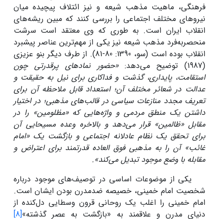
فرهنگی، ماهیت مذهب شیعه و نیز ائتلاف پیچیده میان
نیروهای مختلف اجتماعی را بررسی کنند که مبین ریشه‌های
انقلاب ایران است. به طوری که وی معتقد است سرشت
منحصربه‌فرد مذهب شیعه نیز یکی از مهم‌ترین عناصر پیشبرد
انقلاب بوده است (سو، 1390: 80-81). از طرف دیگر بنو عزیزی
(1987) توضیح می‌دهد:
«حضور نمادهای پرقدرتی چون
استقامت، پایداری، گذشت و فداکاری برای نیل به حقیقت و
عدالت در شعائر مختلف آن؛ استعداد قابل ملاحظه آن برای
تعریف مجدد منازعات سیاسی در قالب‌های مذهبی؛ در اختیار
داشتن یک منطق مردمی و واژه‌هایی که «مظلومین» را در
مقابل «ظالمین» قرار می‌دهد و بالاخره وعده مسیحایی آن
برای تحقق یک نظام عادلانه اجتماعی و بازگشت یک «امام
غائب» آن را به مذهبی فوق العاده قدرتمند برای اعتراض و
مقابله با وضع موجود تبدیل می‌کند».
یکی از موضوعات اساسی در توصیف‌های موجود درباره
شخصیت امام خمینی، خصیصه ضدمدرن بودن ایشان است.
امام خمینی را اغلب یک روحانی قرون وسطایی دل‌کنده از
دنیای مدرن و علاقمند به «بازگشت به عصر گذشته»
[8]