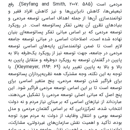
مردمی است (Seyfang and Smith, 2007: 585). رفع
تبعیض‌ها، کاهش نابرابری‌ها و نیز کاهش افراد فقیر و
توانمندسازی آن‌ها از جمله اهداف اساسی توسعه مردمی و
بنیادهای نظری آن یعنی تفکر پساتوسعه است. در رویکرد
توسعه مردمی که بر اساس مبانی تفکر پساتوسعه‌ای بنیان
نهاده شده است، اصلاحات اساسی در مبانی توسعه جامعه
لازم است تا ضمن توانمندسازی پایه‌های اساسی توسعه
مردمی در جامعه، جهت توسعه نیز از رویکرد یک‌طرفه بالا به
پایین در گفتمان توسعه به رویکرد دوطرفه و متقابل پایین به
بالا و بالا به پایین تغییر یابد (Kleymeyer, 1994: 69). با
توجه به این نکته، وجه مشترک همه نظریه‌پردازان پساتوسعه
برای فراگیر شدن توسعه مردمی، پنج متغیر اساسی برای
توسعه است تا بر این اساس توسعه مردمی فراگیر شود. این
پنج اصل که مبانی اصلی توسعه مردمی را تشکیل می‌دهند،
عبارت‌اند از: نیازهای اساسی که بر مبنای نیاز مردم و نه دولت
انتخاب شده، تمرکززدایی که بر اساس گفتمان مردمی و مدل
توسعه بومی و انتقال وظایف از دولت به مردم مورد توجه
بوده، تأکید و اهمیت نقش سازمان‌های غیردولتی، مشارکت،
توانمندسازی مردمی و اهمیت نقش جامعه مدنی و سرمایه