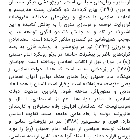
از سایر جریان‌های سیاسی است. در پژوهشی دیگر احمدیان
و نوری (1390) بیان کرده‌اند دو گفتمان پست مدرنیسم و
انقلاب اسلامی با منطق و روش‌های مختلف، مفروضات
فراروایت توسعه و نوسازی مدرن را به چالش کشیده‌ و این
اشتراک در نقد و به چالش کشیدن الگوی توسعه مدرن،
موجب هم‌پوشانی دو گفتمان مذکور گردیده است. سعدآبادی
و نوروزی (1393) نیز در پژوهشی با رویکرد فازی به رصد
گزاره‌های ناظر بر پیشرفت جامعه در پرتو رویکرد امام خمینی
(ره) در دوران قبل از انقلاب اسلامی پرداخته است. جهانیان
(1380) در پژوهشی معتقد است که هدف دولت اسلامی از
دیدگاه امام خمینی (ره) همان هدف نهایی ادیان آسمانی
یعنی «توسعه معرفه‌الله» است و قرار است انسان با همه ابعاد
مادی و معنوی‌اش ساخته شود. بنابراین، ماهیت دولت
اسلامی با سایر دولت‌ها اعم از استبدادی، لیبرال و
سوسیالیست که هدفشان افزایش رفاه مسئولان و کارمندان
عالی‌رتبه دولت یا رفاه مادی جامعه است، تفاوت اساسی
دارد. فوزی و معینی‌پور (1388) نیز در پژوهشی مبانی و
اهداف توسعه سیاسی از دیدگاه امام خمینی (ره) را مورد
بررسی قرار داده‌اند. به اعتقاد آنها هدف غایی توسعه سیاسی،