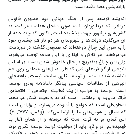
بازاندیشی معنا یافته است.
اندیشه توسعه پس از جنگ جهانی دوم همچون فانوس
دریایی که دریانوردان را به سوی ساحل هدایت می‌کند، به
کشورهای نوظهور جهت بخشیده است. اکنون که چند دهه از
آن می‌گذرد، دولت‌ها و شهروندان هر دو باز هم چشمان خود
را به سوی این چراغ دوخته‌اند که همچون گذشته در دوردست
می‌درخشد: هر تلاش و ایثاری با این هدف توجیه می‌شود،
ولی این چراغ به‌تدریج در حال خاموش شدن است. بر اساس
انبوهی از گزارش‌های فنی که طی سال‌های متمادی روی هم
انباشته شده است، از توسعه کاری ساخته نیست. یافته‌های
انبوهی از مطالعات سیاسی بیانگر ناعادلانه بودن توسعه
است. توسعه به مراتب از یک فعالیت اجتماعی – اقتصادی
فراتر می‌رود و برداشتی است که به واقعیت شکل می‌دهد،
اسطوره‌ای است که جوامع را آسوده می‌سازد، و رؤیایی است
که امیال و هوس‌های ما را ارضا می‌کند (زاکس، 1377: 5).
این گمان رو به قوت است که توسعه را از همان آغاز بد
فهمیده‌ایم. در واقع، باید از موفقیت فرایند توسعه نگران بود،
نه از شکست آن. به بیان بهتر
توسعه را می‌توان دیالکتیکِ