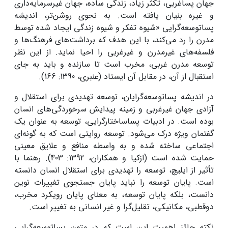
جهان پساغربی، تکثر زیاد، زندگی ساده، جهان غیرسرمایه‌داری
و غیره بنیان یافته است. به نحوی روشن‌تر، اندیشه
پساتوسعه‌گرایی «شیوه تفکر و شیوه زندگی ایجاد شده توسط
مدرن را رد می‌کند، با این هدف که برداشت‌های فرهنگ‌ها و
فلسفه‌های غیرمدرن و غیرغربی را احیا نماید. از این نظر
توسعه مدرن غربی، مخرب است تا سازنده و باید به جای
استقبال از آن، در مقابل آن ایستاد (عنبری، 1390: 166).
در اندیشه پساتوسعه‌گرایان، توسعه تهدیدی برای استقلال و
آزادی جهان غیرغربی و زمینه پیدایش سرخوردگی‌های انسان
بوده است. در ادبیات پساساختارگرایی، توسعه به عنوان یک
گفتمان ویژه درک می‌شود. توسعه روایتی است که به گونه‌ای
اجتماعی ساخته شده و به واسطه منافع و علایق معینی
حمایت شده است (ازکیا و همکاران، 1392: 403). رهنما با
تأثیر از ایلیچ، توسعه را تهدیدی برای استقلال انسان دانسته
است. پایان توسعه را نباید پایان جستجوی تغییرات نوین
دانست، بلکه پایان توسعه، به معنای پایان رویکرد مخرب،
دوقطبی، مکانیکی، تقلیل‌گرا و غیر انسانی به تغییر است.
نکته حائز اهمیت این است که در متون پساتوسعه‌گرایی