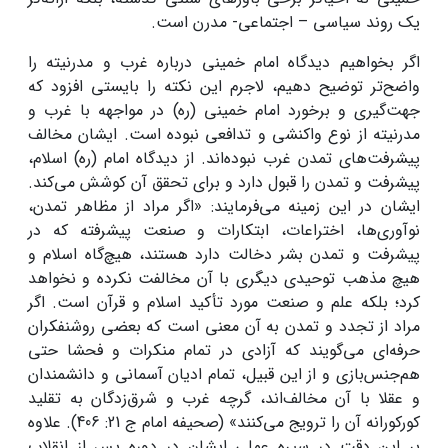
یک روند سیاسی – اجتماعی- مدرن است.
اگر بخواهیم دیدگاه امام خمینی درباره غرب و مدرنیته را
واضح‌تر توضیح دهیم، لاجرم این نکته را بایستی افزود که
جهت‌گیری و برخورد امام خمینی (ره) در مواجهه با غرب و
مدرنیته از نوع واکنشی و تدافعی نبوده است. ایشان مخالف
پیشرفت‌های تمدن غرب نبوده‌اند. از دیدگاه امام (ره) اسلام،
پیشرفت و تمدن را قبول دارد و برای تحقق آن کوشش می‌کند.
ایشان در این زمینه می‌فرمایند: «اگر مراد از مظاهر تمدن،
نوآوری‌ها، اختراعات، ابتکارات و صنعت پیشرفته که در
پیشرفت و تمدن بشر دخالت دارد هستند، هیچ‌گاه اسلام و
هیچ مذهب توحیدی دیگری با آن مخالفت نکرده و نخواهد
کرد؛ بلکه علم و صنعت مورد تأکید اسلام و قرآن است. اگر
مراد از تجدد و تمدن به آن معنی است که بعضی روشنفکران
حرفه‌ای می‌گویند که آزادی در تمام منکرات و فحشا حتی
هم‌جنس‌بازی و از این قبیل، تمام ادیان آسمانی و دانشمندان
و عقلا با آن مخالف‌اند، گرچه غرب و شرق‌زدگان به تقلید
کورکورانه آن را ترویج می‌کنند» (صحیفه امام ج 21: 406). علاوه
بر این دقت در سیره عملی ایشان در دوره پس از انقلاب