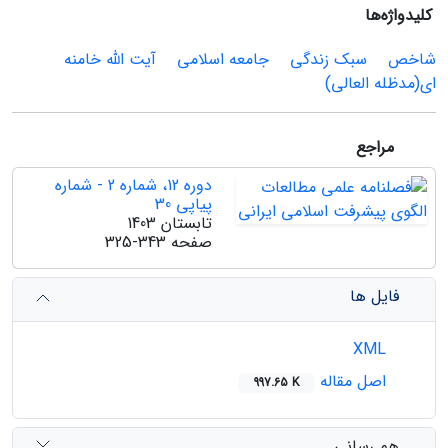
کلیدواژه‌ها
شاخص
سبک زندگی
جامعه اسلامی
آیت الله خامنه
ای(مدظله العالی)
مراجع
دوره 12، شماره 2 - شماره
پیاپی 30
تابستان 1403
صفحه
325-343
فایل ها
XML
اصل مقاله
997.65 K
هم رسانی