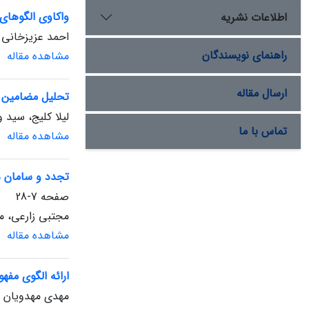
واکاوی الگوهای 
اطلاعات نشریه
احمد عزیزخانی
راهنمای نویسندگان
مشاهده مقاله
ارسال مقاله
تحلیل مضامین اق
لیلا کلیج، سید
تماس با ما
مشاهده مقاله
تجدد و سامان در 
صفحه
7-28
مجتبی زارعی، 
مشاهده مقاله
ارائه الگوی مف
مهدی مهدویان ص