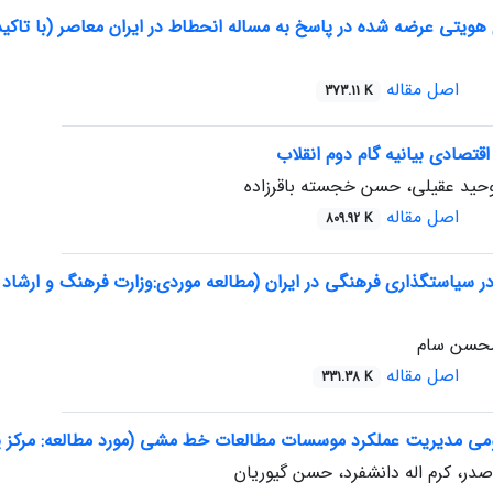
هویتی عرضه شده در پاسخ به مساله انحطاط در ایران معاصر (با تاکید
اصل مقاله
373.11 K
تصادی بیانیه گام دوم انقلاب
 وحید عقیلی، حسن خجسته باقرزاده
اصل مقاله
809.92 K
سیاستگذاری فرهنگی در ایران (مطالعه موردی:وزارت فرهنگ و ارشاد اسلامی1361
محسن سام
اصل مقاله
331.38 K
هومی مدیریت عملکرد موسسات مطالعات خط مشی (مورد مطالعه: مرک
در، کرم اله دانشفرد، حسن گیوریان