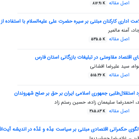
اصل مقاله
816.91 K
 اداری کارکنان مبتنی بر سیره حضرت علی علیه‌السلام با استفاده از 
د، آمنه مالمیر
اصل مقاله
535.5 K
های اقتصاد مقاومتی در تبلیغات بازرگانی استان فارس
ه، سید علیرضا افشانی
اصل مقاله
515.36 K
د استقلال‌طلبی جمهوری اسلامی ایران بر حق بر صلح شهروندان
، احمدرضا سلیممان زاده، حسین رستم زاد
اصل مقاله
385.83 K
وی حکمرانی اقتصادی مبتنی بر سیاست عِدّه و عُدّه در اندیشه آیت‌ال
بی، غلامرضا جمشیدیها