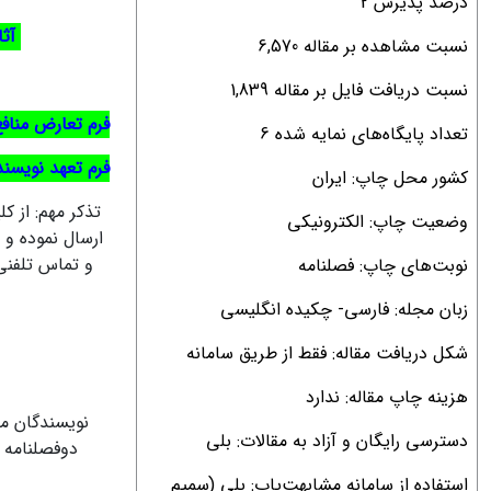
درصد پذیرش 2
آثا
نسبت مشاهده بر مقاله 6,570
نسبت دریافت فایل بر مقاله 1,839
فرم تعارض منافع
تعداد پایگاه‌های نمایه شده 6
فرم تعهد نویسند
کشور محل چاپ: ایران
تذکر مهم: از 
وضعیت چاپ: الکترونیکی
ارسال نموده و 
و تماس تلفنی 
نوبت‌های چاپ: فصلنامه
زبان مجله: فارسی- چکیده انگلیسی
شکل دریافت مقاله: فقط از طریق سامانه
هزینه چاپ مقاله: ندارد
نویسندگان مح
دسترسی رایگان و آزاد به مقالات: بلی
دوفصلنامه 
استفاده از سامانه مشابهت‌یاب: بلی (سمیم