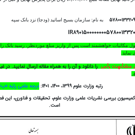
5780013320
به نام: سازمان بسیج اساتید (ودجا) نزد بانک سپه
IR8901500000000578001332
ل مکاتبات خواهشمند است پس از واریز مبلغ موردنظر، رسید بانک را 
نماید.
 مشابهت یابی
را دانلود و آن را به همراه مقاله ارسال نمایید. در غی
.
رتبه وزارت علوم 1399، 1400، 1401:
درجه علمی رتبه «ب»
 کمیسیون بررسی نشریات علمی وزارت علوم، تحقیقات و فناوری، این فص
است.