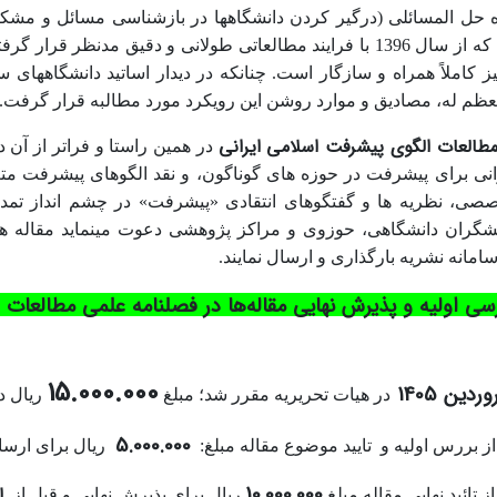
اه حل­ المسائلی (درگیر کردن دانشگاه­ها در بازشناسی مسائل و مش
است؛ رویکردی که از سال 1396 با فرایند مطالعاتی طولانی و دقیق مدنظ
 کاملاً همراه و سازگار است. چنانکه در دیدار اساتید دانشگاه­های
طالعات الگوی پیشرفت اسلامی ایرانی
در همین راستا و فراتر از آن د
رانی برای پیشرفت در حوزه­ های گوناگون، و نقد الگوهای پیشرفت مت
خصصی، نظریه­ ها و گفتگوهای انتقادی «پیشرفت» در چشم انداز تمدن
شگران دانشگاهی، حوزوی و مراکز پژوهشی دعوت می­نماید مقاله­ ها 
امانه نشریه بارگذاری و ارسال نمایند.
سی اولیه و پذیرش نهایی مقاله‌ها در فصلنامه علمی مطالعات
15.000.000
دین 1405
در هیات تحریریه مقرر شد؛ مبلغ
ریال د
5.000.000
ز بررس اولیه و تایید موضوع مقاله مبلغ:
ریال برای ارسا
10.000.000
ا
 تائید نهایی مقاله مبلغ
ریال برای پذیرش نهایی و قبل از