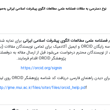
نوع دسترسی به مقالات فصلنامه علمی مطالعات الگوی پیشرفت اسلامی ایرانی به‌صو
م
فصلنامه
علمی مطالعات الگوی پیشرفت اسلامی ایرانی
برای نمایه شدن
رایگان ORCID
و ایمیل آکادمیک برای تمامی
نویسندگان مقالات (به
، از نویسندگان محترم درخواست می‌شود قبل از ارسال مقاله به دوفصل
پژوهشگر ORCID اقدام فرمایند.
https://orcid.org/signin
رای دیدن راهنمای فارسی دریافت کد شناسه پژوهشگر ORCID روی لینک زیر کلیک کنید:
tp://ijme.mui.ac.ir/files/site1/files/orcid_help.pd
f