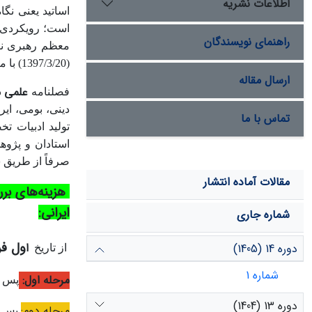
اطلاعات نشریه
اساتید یعنی نگ
راهنمای نویسندگان
معظم رهبری نیز
(1397/3/20) با معظم له، مصادیق و موارد روشن این رویکرد مورد مطالبه قرار گرفت.
ارسال مقاله
علمی م
فصلنامه
دینی، بومی، ای
تماس با ما
تولید ادبیات ت
استادان و پژوه
صرفاً از طریق س
مقالات آماده انتشار
هزینه
های برر
ایرانی:
شماره جاری
ول فرور
ا
دوره 14 (1405)
از تاریخ
شماره 1
مرحله اول:
پس ا
دوره 13 (1404)
مرحله دوم:
پس از