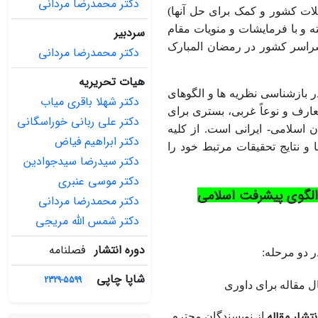
دکتر محمدرضا مردانی
کلات کشور و کمک برای حل آنها)
ر قرار گرفته و با فرمایشات و منویات مقام
سردبیر
 سراسر کشور در رمضان­ المبارک
دکتر محمدرضا مردانی
هیات تحریریه
ر بازشناسی نظریه­ ها و الگوهای
دکتر شهلا باقری میاب
عارف و نوعاً غربی، بستری برای
دکتر علی ربانی خوراسگانی
 اسلامی- ایرانی است. از کلیه
دکتر ابراهیم فیاض
و نتایج تحقیقات مرتبط خود را
دکتر سیدرضا سیدجوادین
دکتر موسی عنبری
 الگوی پیشرفت اسلامی
دکتر محمدرضا مردانی
دکتر شمس الله مریجی
دوره انتشار
فصلنامه
ر دو مرحله:
شاپا چاپی
2329-5599
ل مقاله برای داوری
نتشار مقاله
از نویسندگان محترم