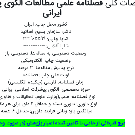
ات کلی
فصلنامه
علمی مطالعات الگوی 
ایرانی
کشور محل چاپ: ایران
ناشر: سازمان بسیج اساتید
شاپا چاپی: 5599-2329
شاپا آنلاین: ------------
وضعیت دسترسی به مقاله‌ها: دسترسی باز
وضعیت چاپ: الکترونیکی
نرخ پذیرش مقاله‌ها: 3 درصد
نوبت‌های چاپ: فصلنامه
زبان فصلنامه: فارسی (چکیده انگلیسی)
حوزه تخصصی: الگوی پیشرفت اسلامی ایرانی
نوع فصلنامه: علمی(وزارت علوم، تحقیقات و فناوری
نوع داوری: داوری بسته و حداقل 2 داور برای هر مقاله
میانگین بازه زمانی فرایند داوری: حداقل 6 هفته
درج قدردانی از حامی یا تامین کننده اعتبار پژوهش (در صورت وجو