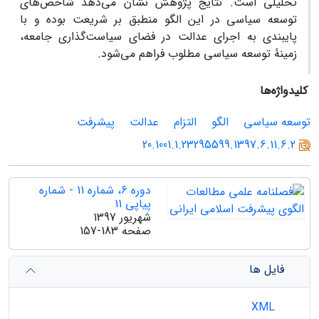
تحلیلی است. نتایج پژوهش نشان می‌دهد شاخص‌های
توسعه سیاسی در این الگو منطبق بر شریعت بوده و با
پایبندی به اجرای عدالت در فضای سیاست‌گذاری جامعه،
زمینۀ توسعه سیاسی مطلوب فراهم می‌شود.
کلیدواژه‌ها
توسعه سیاسی
الگو
التزام
عدالت
پیشرفت
20.1001.1.23295599.1397.6.11.6.2
دوره 6، شماره 11 - شماره
پیاپی 11
شهریور 1397
صفحه
157-183
فایل ها
XML